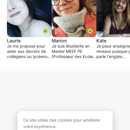
Laurie
Marion
Kate
Je me propose pour
Je suis étudiante en
Je peux enseigne
aider aux devoirs de
Master MEEF PE
niveaux puisque j
collégiens ou lycéens
(Professeur des Ecoles)
parle l'anglais
autant que possible
avec un bagage d'une
couramment. L'id
ainsi que des cours
année en Sciences du
est de se rencont
d'anglais pour des
langage et une licence
une première fois
débutants ou des
en Sciences de
pouvoir discuter 
intermédiaires. Je suis
l'éducation. Je vous
attentes de l'élèv
en troisième année de
propose un soutien
(conversationnel,
licence d'anglais à la
scolaire adapté et
vocabulaire,
faculté Jean Moulin
propre à chacun !
grammaire,
Manufacture des
Ayant déjà donner
compréhension o
tabacs pour devenir
quelques cours à des
expression écrite,
professeur d'anglais.
enfants ou des
compréhension o
collégiens, je donne
expression orale, 
Ce site utilise des cookies pour améliorer
des cours depuis
et discuter de so
votre expérience.
quelques temps
niveau. Ensuite, j