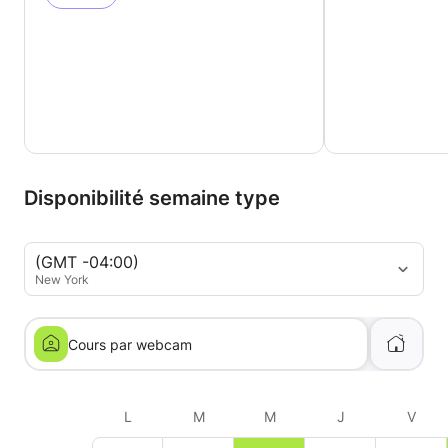
Disponibilité semaine type
(GMT -04:00)
New York
Cours par webcam
L
M
M
J
V