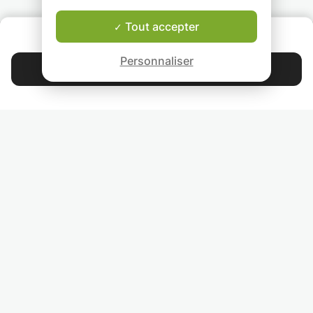
maintenant.
pourrais m'adapt
pour proposer un
Tout accepter
QUI SOMMES-NOUS ?
programme
Garantie Le-Bon-Prof
personnalisé et
Personnaliser
répondre au mieu
Contacter Driss
vos envies et vos
besoins !
4.9
44 401
étoiles
avis
Lisez nos avis
RETROUVEZ-NOUS
INVITEZ VOS AMIS
COURS PARTICULIERS DANS VOTRE PAYS :
TROUVER UN PROF PARTICULIER DANS VOTRE VILLE :