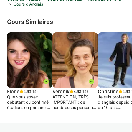
Cours d'Anglais
Cours Similaires
Florie
Veronik
Christine
4.93
(14)
4.93
(14)
4.93
(
Que vous soyez
ATTENTION, TRÈS
Je suis professeu
débutant ou confirmé,
IMPORTANT : de
d'anglais depuis 
étudiant en primaire ou
nombreuses personnes
de 10 ans.
en 5e année de FAC ou
me contactent et
simplement confronté,
contactent d'autres
Mes cours sont a
comme beaucoup, à
profs en même temps.
sur la grammaire,
l'anglais dans votre
Ne m'écrivez QUE si
apport de vocabul