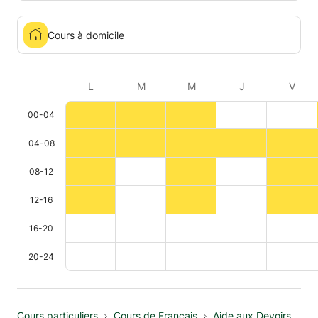
Cours à domicile
L
M
M
J
V
00-04
04-08
08-12
12-16
16-20
20-24
Cours particuliers
Cours de Français
Aide aux Devoirs