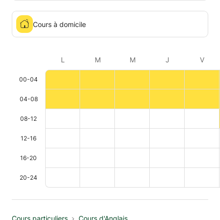
Cours à domicile
L
M
M
J
V
00-04
04-08
08-12
12-16
16-20
20-24
Cours particuliers
Cours d'Anglais