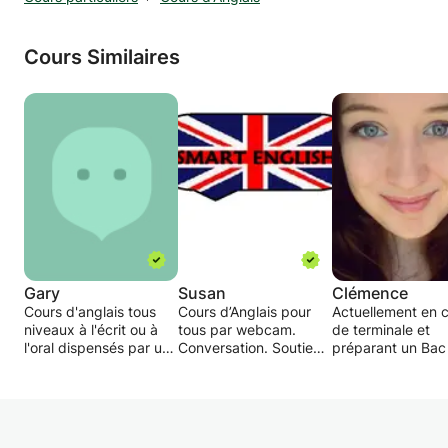
Cours Similaires
Gary
Susan
Clémence
Cours d'anglais tous
Cours d’Anglais pour
Actuellement en c
niveaux à l'écrit ou à
tous par webcam.
de terminale et
l'oral dispensés par un
Conversation. Soutien
préparant un Bac
anglais.
Scolaire. les cours sont
j'étudie l'anglais 
personnalisés.
de nombreuses a
Titulaire du CELTA
et j'ai eu l'occasi
Je suis formatrice en
pratiquer la langu
Formateur depuis plus
anglais expérimentée,
de voyages et gr