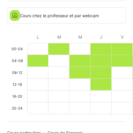
Cours chez le professeur et par webcam
L
M
M
J
V
00-04
04-08
08-12
12-16
16-20
20-24
Cours particuliers
Cours de Français