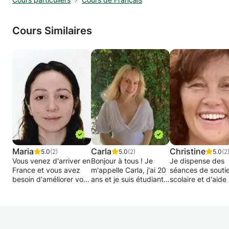
Cours Similaires
Maria
Carla
Christine
5.0
(2)
5.0
(2)
5.0
(2
Vous venez d'arriver en
Bonjour à tous ! Je
Je dispense des
France et vous avez
m'appelle Carla, j'ai 20
séances de souti
besoin d'améliorer vos
ans et je suis étudiante
scolaire et d'aide
compétences en
en médecine. Bilingue
devoirs du CP à l
français ? Ne cherchez
en anglais grâce à une
terminale avec u
plus !
section internationale
approche
au lycée de Luynes et
pédagogique
Avec 6 ans
à une année d'études
bienveillante et u