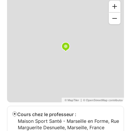
une évidence, sachant que j’ai déjà enseigné à
domicile dans le passé. Cette expérience m’avait
d’ailleurs beaucoup plu. Je m'adapte aux besoins,
aux difficultés de chacun. Chaque approche est
personnalisée, je fais toujours en sorte que
l'apprentissage soit un plaisir.
Au plaisir d’échanger avec vous et de pouvoir vous
aider,
Vientiana
|
Cours chez le professeur
:
Maison Sport Santé - Marseille en Forme, Rue
Marguerite Desnuelle, Marseille, France