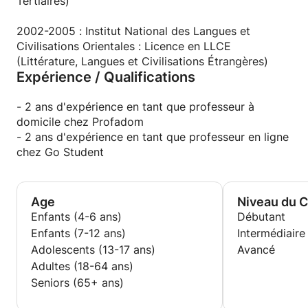
Les avis et recommandations de mes élèves
Tertiaires)
peuvent vous être transmis sur demande.
2002-2005 : Institut National des Langues et
Civilisations Orientales : Licence en LLCE
(Littérature, Langues et Civilisations Étrangères)
Expérience / Qualifications
- 2 ans d'expérience en tant que professeur à
domicile chez Profadom
- 2 ans d'expérience en tant que professeur en ligne
chez Go Student
Age
Niveau du 
Enfants (4-6 ans)
Débutant
Enfants (7-12 ans)
Intermédiaire
Adolescents (13-17 ans)
Avancé
Adultes (18-64 ans)
Seniors (65+ ans)