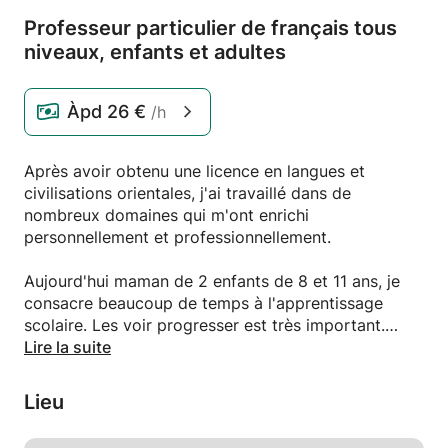
Professeur particulier de français tous
niveaux,
enfants et adultes
Àpd
26 €
/h
Après avoir obtenu une licence en langues et
civilisations orientales, j'ai travaillé dans de
nombreux domaines qui m'ont enrichi
personnellement et professionnellement.
Aujourd'hui maman de 2 enfants de 8 et 11 ans, je
consacre beaucoup de temps à l'apprentissage
scolaire. Les voir progresser est très important.
Par ailleurs, j'aime beaucoup échanger avec des
Lire la suite
personnes issus de différentes cultures et leur
apprendre naturellement la langue française.
Lieu
Donner des cours particuliers m’est apparu comme