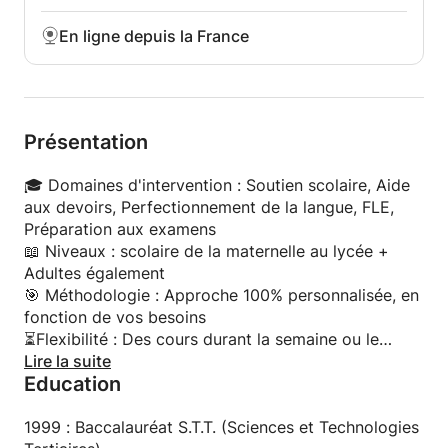
En ligne depuis la France
Présentation
🎓 Domaines d'intervention : Soutien scolaire, Aide
aux devoirs, Perfectionnement de la langue, FLE,
Préparation aux examens
📖 Niveaux : scolaire de la maternelle au lycée +
Adultes également
🎯 Méthodologie : Approche 100% personnalisée, en
fonction de vos besoins
⏳️Flexibilité : Des cours durant la semaine ou le
week-end
Lire la suite
Education
🌟 Ma philosophie : Faire de l'apprentissage un
plaisir
1999 : Baccalauréat S.T.T. (Sciences et Technologies