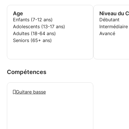
répétitions, des concerts, des stages et master
class, nous faisons vos disques, bref tout ce qui se
Age
Niveau du 
rapporte à votre musique de la formation musicale à
Enfants (7-12 ans)
Débutant
la scène.
Adolescents (13-17 ans)
Intermédiaire
Adultes (18-64 ans)
Avancé
Seniors (65+ ans)
Compétences
Guitare basse