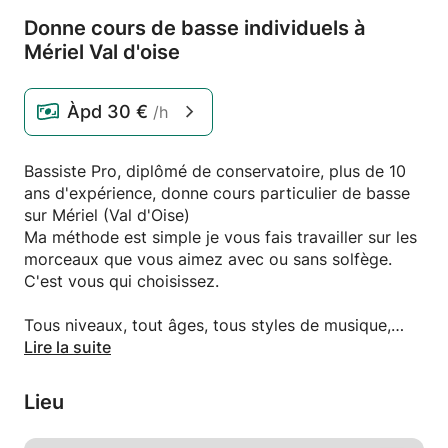
Donne cours de basse individuels à
Mériel Val d'oise
Àpd
30 €
/h
Bassiste Pro, diplômé de conservatoire, plus de 10
ans d'expérience, donne cours particulier de basse
sur Mériel (Val d'Oise)
Ma méthode est simple je vous fais travailler sur les
morceaux que vous aimez avec ou sans solfège.
C'est vous qui choisissez.
Tous niveaux, tout âges, tous styles de musique,
inscriptions toute l'année.
Lire la suite
Nous organisons également des stages de jeu en
Lieu
groupe pour ceux qu'ils le souhaitent un samedi par
mois afin de rencontrer et de jouer avec les autres