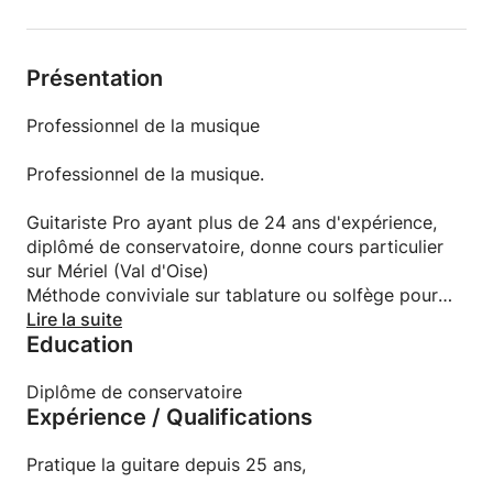
Présentation
Professionnel de la musique
Professionnel de la musique.
Guitariste Pro ayant plus de 24 ans d'expérience,
diplômé de conservatoire, donne cours particulier
sur Mériel (Val d'Oise)
Méthode conviviale sur tablature ou solfège pour
débuter rapidement, sur les titres que vous aimez
Lire la suite
Education
Tous niveaux, tout âges, tous styles de musique,
inscriptions toute l'année.
Diplôme de conservatoire
Expérience / Qualifications
Nous fonctionnons comme une véritable école de
rock, avec des rencontres entre musiciens pro et
Pratique la guitare depuis 25 ans,
débutant, nous formons des groupes, des