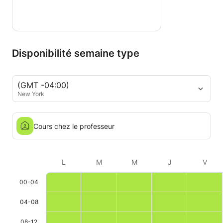
Disponibilité semaine type
(GMT -04:00)
New York
Cours chez le professeur
L
M
M
J
V
00-04
04-08
08-12