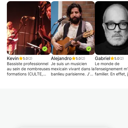
avec les autres élèves.
Kevin
Alejandro
Gabriel
5.0
(2)
5.0
(2)
5.0
(2)
Bassiste professionnel
Je suis un musicien
Le monde de
au sein de nombreuses
mexicain vivant dans la
l’enseignement m’
formations (CULTE,
banlieu parisienne. J'ai
familier. En effet, 
SERGE ANANOU,
plus de 20 ans comme
travaille en tant 
HOPHOPHOP CREW,
guitariste et plus de 10
professeur particu
etc.), diplômé IMEP
ans comme professeur
de musique en Fr
(anciennement
de guitare au Mexique.
depuis 5 ans. De 
American School of
Ma spécialité est la
au Venezuela, j'ai
Modern Music) et
musique latine et le
exercé le métier
ATLA.
folklore latino-
d’enseignant de
Cours de débutants à
américain; cependant
musique dans de
confirmés pour une
on peut pratiquer
écoles, à l’univers
étude de l'instrument,
d'autres genres
au conservatoire.