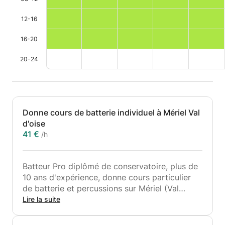
12-16
16-20
20-24
Donne cours de batterie individuel à Mériel Val
d'oise
41 €
/h
Batteur Pro diplômé de conservatoire, plus de
10 ans d'expérience, donne cours particulier
de batterie et percussions sur Mériel (Val
d'Oise)
Lire la suite
Ma méthode est simple je vous fais travailler