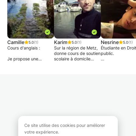
Camille
Karim
Nesrine
5.0
(1)
5.0
(1)
5.0
(1)
Cours d'anglais :
Sur la région de Metz,
Étudiante en Droi
donne cours de soutien
public.
Je propose une
scolaire à domicile
préparation aux
Maths , Physiques et
Niveau maternelle
examens (BAC,
anglais primaire et
collège, lycée.
TOEIC...) ainsi que des
collège. Votre enfant
Soutien en Droit, 
cours de prononciation
gagnera en confiance
Méthodologie et
et de grammaire
et progressera avec
théorie.
accompagnés
plaisir. Après une
Soutien en anglai
d'exercices.
séance d'évaluation, un
français, philosop
travail ludique de
histoire.
Pour les autres cours,
consolidation des
Conseils, exempl
ma démarche est axée
bases, de
ainsi que pistes d
sur la communication.
méthodologie et de
lecture et de cult
Je dispose de
rapidité d'exécution
générale sont gar
Ce site utilise des cookies pour améliorer
nombreux supports
sera réalisé. Suivi des
votre expérience.
(livres, magazines,
référentiels en vigueur
À bientot !