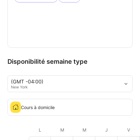
Disponibilité semaine type
(GMT -04:00)
New York
Cours à domicile
L
M
M
J
V