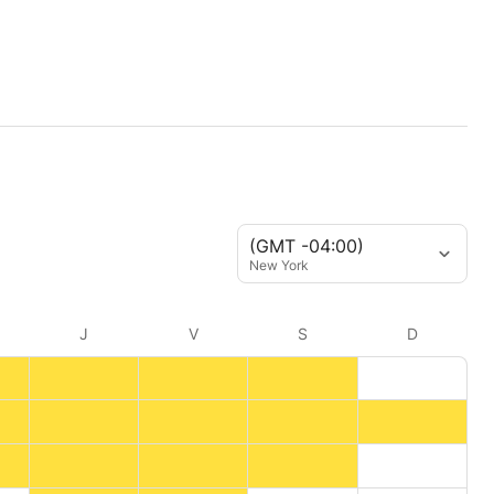
(GMT -04:00)
New York
J
V
S
D