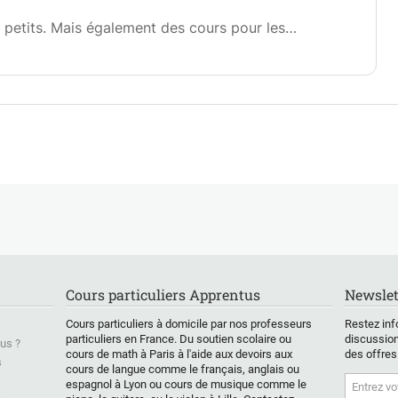
 petits. Mais également des cours pour les
écouvrir le violon et la musique.
Cours particuliers Apprentus
Newslet
Cours particuliers à domicile par nos professeurs
Restez inf
particuliers en France. Du soutien scolaire ou
discussion
us ?
cours de math à Paris à l'aide aux devoirs aux
des offres
s
cours de langue comme le français, anglais ou
espagnol à Lyon ou cours de musique comme le
&