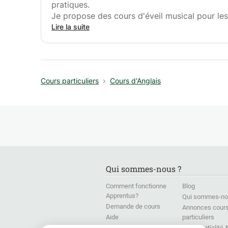
pratiques.
Je propose des cours d'éveil musical pour les
débutants, y compris adultes, qui souhaitent d
Lire la suite
Cours particuliers
Cours d'Anglais
Qui sommes-nous ?
Comment fonctionne
Blog
Apprentus?
Qui sommes-no
Demande de cours
Annonces cour
Aide
particuliers
Presse
Confidentialité 