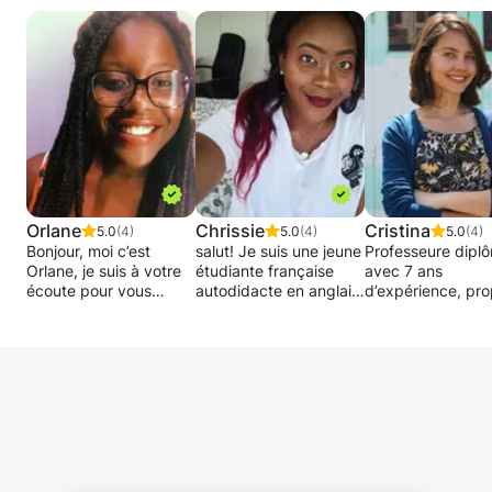
Orlane
Chrissie
Cristina
5.0
(4)
5.0
(4)
5.0
(4)
Bonjour, moi c’est
salut! Je suis une jeune
Professeure dipl
Orlane, je suis à votre
étudiante française
avec 7 ans
écoute pour vous
autodidacte en anglais.
d’expérience, pr
proposer des cours
J'ai la capacité de vous
des cours d'Angla
avec une pédagogie
enseigner l'une ou
tout niveaux ave
individualisée.
l'autre de ces langues,
pédagogie
si vous êtes prêt à
individualisée, un
Le but étant de vous
commencer!
à la préparation 
aider à progresser, à
Je pensais que
interrogations ou
surmonter vos
l'anglais était
examens. Le but
difficultés sans pour
indéniablement la
pédagogie est de 
autant vous oppresser.
langue la plus utile au
progresser l'élèv
J'accorde une
monde depuis très
le surcharger.