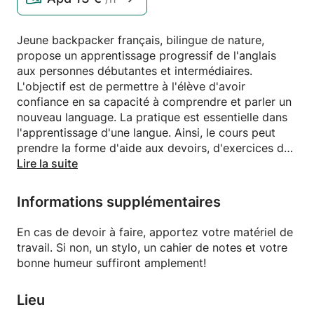
Jeune backpacker français, bilingue de nature,
propose un apprentissage progressif de l'anglais
aux personnes débutantes et intermédiaires.
L'objectif est de permettre à l'élève d'avoir
confiance en sa capacité à comprendre et parler un
nouveau language. La pratique est essentielle dans
l'apprentissage d'une langue. Ainsi, le cours peut
prendre la forme d'aide aux devoirs, d'exercices de
grammaire et de conjuguaison (qui sont la base de
Lire la suite
toute langue), ou enfin de simples discussions sur un
topic intéressant.
Informations supplémentaires
Bien au delà d'une langue étrangère, l'anglais est
universel, il permet de voyager, de tisser des
En cas de devoir à faire, apportez votre matériel de
merveilleuses relations au delà des frontières. Il est
travail. Si non, un stylo, un cahier de notes et votre
fondamental de maitriser ce language afin de
bonne humeur suffiront amplement!
pouvoir envisager des opportunités de vie à
l'étranger!
Lieu