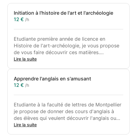
Initiation à l'histoire de l'art et l'archéologie
12 €
/h
Etudiante première année de licence en
Histoire de l'art-archéologie, je vous propose
de vous faire découvrir ces matières.
Ce cours a pour but d' initier à l'histoire de
Lire la suite
l'art et l'archéologie, de présenter les matières
et d'acquérir quelques notions de base.
Apprendre l'anglais en s'amusant
12 €
/h
Etudiante à la faculté de lettres de Montpellier
je propose de donner des cours d'anglais à
des élèves qui veulent découvrir l'anglais ou
voulant approfondir leur connaissance de la
Lire la suite
langue et de la culture en s'amusant.