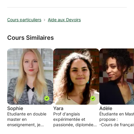
L'apprentissage ludique consiste à faire
découvrir la langue en faisant toutes sortes
d'activités en pratiquant l'anglais ce qui
Cours particuliers
Aide aux Devoirs
permet d'acquérir un vocabulaire varié en
tenant compte des centres d'intérêts de
l'élève.
Cours Similaires
Sophie
Yara
Adèle
Etudiante en double
Prof d'anglais
Étudiante en Mast
master en
expérimentée et
propose :
enseignement, je
passionée, diplomée
-Cours de françai
possède de
universitaire en
niveau première (