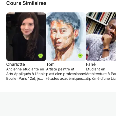
Cours Similaires
Charlotte
Tom
Fahé
Ancienne étudiante en
Artiste peintre et
Etudiant en
Arts Appliqués à l'école
plasticien professionnel
Architecture à Par
Boulle (Paris 12e), je
(études académiques à
diplômé d'une Li
propose des cours de
Florence, à l'Institut
en Bâtiment et
soutiens,
Van der Kelen-Belgique
Urbanisme, je do
perfectionnement ou
et à l'ENSAAMA-Paris),
cours dans l'objec
découverte pour vous
affilié à la Maison des
d'aider toute per
aider à progresser en
Artistes, je consacre
à faire les concep
arts appliqués et en
une partie de mon
des plans 2D et 
design.
temps à la transmission
bâtiments ou pour
des techniques
projet architectur