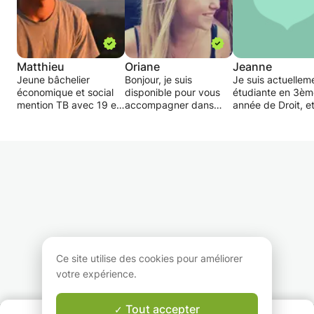
Matthieu
Oriane
Jeanne
Jeune bâchelier
Bonjour, je suis
Je suis actuellem
économique et social
disponible pour vous
étudiante en 3èm
mention TB avec 19 en
accompagner dans
année de Droit, et
anglais, ayant suivi un
l'apprentissage de
cherche à donner
parcours européen,
l'anglais ou du français,
cours particuliers/
diplômé du First
pour apporter un
du soutien scolair
Certificate of
soutien scolaire à vos
pour des élèves a
Cambridge - Grade A,
enfants ou
de la 6ème à la
certifiant le niveau
adolescents, ou bien
terminale.
européen C1 et futur
pour vous aider à vous
Je peux aider da
étudiant à Science Po
perfectionner (enfants
toutes les matièr
Lille, propose quelques
ou adultes). Quelque
vues au collège (j'
heures de remise à
soit votre âge ou votre
obtenu mon brev
niveau aux collégiens
niveau, n'hésitez pas !
mention TB). Au l
ayant des difficultés en
ayant fait une fili
Ce site utilise des cookies pour améliorer
anglais, ou simplement
je ne pourrais pas
votre expérience.
désireux d'approfondir
donner des cours
leur connaissance de la
les matières
langue.
scientifiques vues
Tout accepter