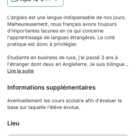
L'anglais est une langue indispensable de nos jours.
Malheureusement, nous français avons toujours
d'importantes lacunes en ce qui concerne
l'apprentissage de langues étrangères. Le coté
pratique est donc à privilégier.
Etudiante en business de luxe, j'ai passé 3 ans à
l'étranger dont deux en Angleterre. Je suis bilingue
et vous propose donc des cours d'Anglais niveau
Lire la suite
débutant à avancé.
Informations supplémentaires
Mes cours sont adaptés à votre demande, vos
envies, vos préférences et surtout sont entièrement
éventuellement les cours scolaire afin d'évaluer la
en anglais, ce qui, à défaut d'avoir des difficultés à
base sur laquelle l'élève évolue.
apprendre, permet à l'élève de façonner son oreille.
Lieu