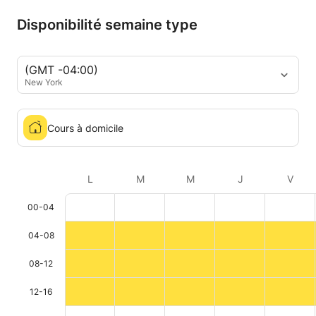
Disponibilité semaine type
(GMT -04:00)
New York
Cours à domicile
L
M
M
J
V
00-04
04-08
08-12
12-16