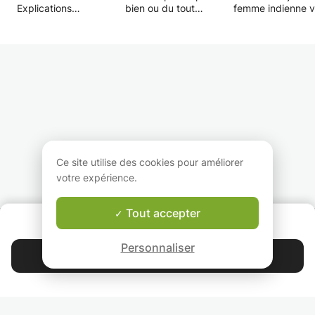
Explications
bien ou du tout
femme indienne v
grammaticales très
l'anglais.
à Paris depuis
claires.
Je donne des cours
quelques mois
Des indications
d'anglais aux
maintenant. Je su
éclairantes pour
débutants et
ingénieur ici.
améliorer votre
intermédiaires.
Pour rendre mon 
prononciation.
Je les aide aussi à
en France beauc
Des documents
dépasser les barrières
plus intéressant e
pédagogiques
psychologiques et à
interactif, j'aimera
originaux pour
enfin oser parler cette
proposer des cou
apprendre à la fois
langue très importante.
d'anglais profess
méthodiquement et de
à des cours de
façon ludique.
grammaire et / ou
Ce site utilise des cookies pour améliorer
Une très grande
d'anglais parlés.
votre expérience.
patience et une grande
Je propose égal
détermination à vous
des cours de lan
faire progresser!
indienne (+ cours
Tout accepter
QUI SOMMES-NOUS ?
cuisine et de cult
Garantie Le-Bon-Prof
aux personnes
Personnaliser
intéressées.
Contacter Emma
Alors venez vivre
4.9
44 397
étoiles
avis
nouvelles expérie
Lisez nos avis