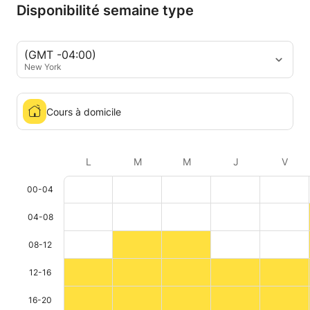
Disponibilité semaine type
(GMT -04:00)
New York
Cours à domicile
L
M
M
J
V
00-04
04-08
08-12
12-16
16-20