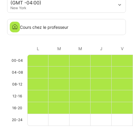
(GMT -04:00)
New York
Cours chez le professeur
L
M
M
J
V
00-04
04-08
08-12
12-16
16-20
20-24