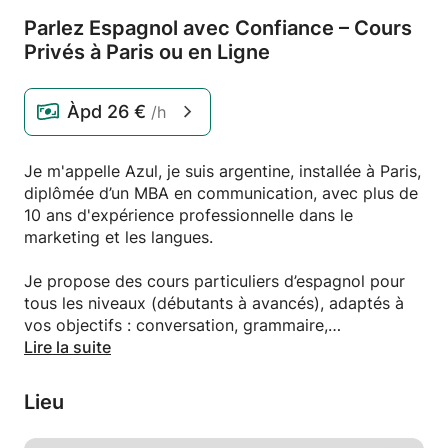
Parlez Espagnol avec Confiance – Cours
Privés à Paris ou en Ligne
Àpd
26 €
/h
Je m'appelle Azul, je suis argentine, installée à Paris,
diplômée d’un MBA en communication, avec plus de
10 ans d'expérience professionnelle dans le
marketing et les langues.
Je propose des cours particuliers d’espagnol pour
tous les niveaux (débutants à avancés), adaptés à
vos objectifs : conversation, grammaire,
compréhension orale et écrite, préparation aux
Lire la suite
examens ou à un projet professionnel/personnel.
Lieu
✅ Cours personnalisés et interactifs
✅ En présentiel à Paris ou en visio