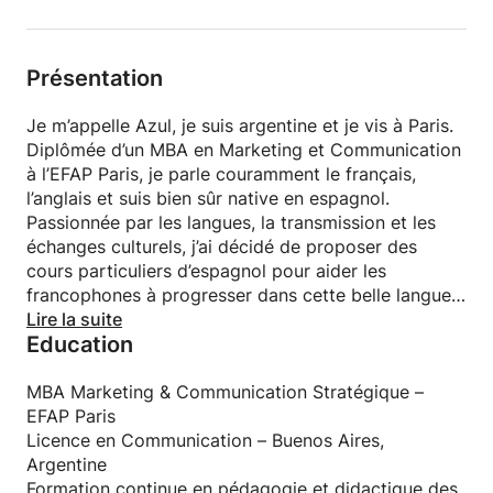
Présentation
Je m’appelle Azul, je suis argentine et je vis à Paris.
Diplômée d’un MBA en Marketing et Communication
à l’EFAP Paris, je parle couramment le français,
l’anglais et suis bien sûr native en espagnol.
Passionnée par les langues, la transmission et les
échanges culturels, j’ai décidé de proposer des
cours particuliers d’espagnol pour aider les
francophones à progresser dans cette belle langue
vivante, parlée dans plus de 20 pays !
Lire la suite
Education
Je suis une professeure patiente, bienveillante,
dynamique et à l’écoute. J’adapte chaque cours aux
MBA Marketing & Communication Stratégique –
objectifs de mes élèves : conversation, grammaire,
EFAP Paris
vocabulaire, espagnol professionnel, préparation à
Licence en Communication – Buenos Aires,
un voyage ou à un examen.
Argentine
Formation continue en pédagogie et didactique des