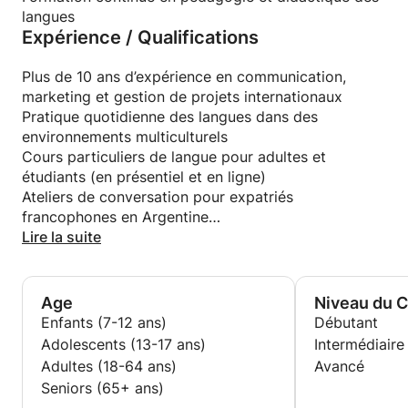
J’aime enseigner à des profils variés (enfants, ados,
langues
Expérience / Qualifications
adultes, professionnels) et créer un cadre
d’apprentissage motivant et positif.
Plus de 10 ans d’expérience en communication,
marketing et gestion de projets internationaux
Pratique quotidienne des langues dans des
environnements multiculturels
Cours particuliers de langue pour adultes et
étudiants (en présentiel et en ligne)
Ateliers de conversation pour expatriés
francophones en Argentine
Bilingue espagnol-français – anglais courant
Lire la suite
Age
Niveau du 
Enfants (7-12 ans)
Débutant
Adolescents (13-17 ans)
Intermédiaire
Adultes (18-64 ans)
Avancé
Seniors (65+ ans)