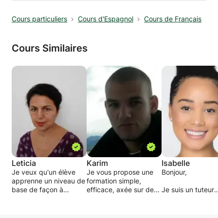
Cours particuliers
Cours d'Espagnol
Cours de Français
Cours Similaires
Leticia
Karim
Isabelle
Je veux qu'un élève
Je vous propose une
Bonjour,
apprenne un niveau de
formation simple,
base de façon à
efficace, axée sur des
Je suis un tuteur
pouvoir s'y
objectifs.
français expérim
communiquer sans
de Paris. J'ai de
difficulté quand celui
Étape 1 : Vous
l'expérience avec