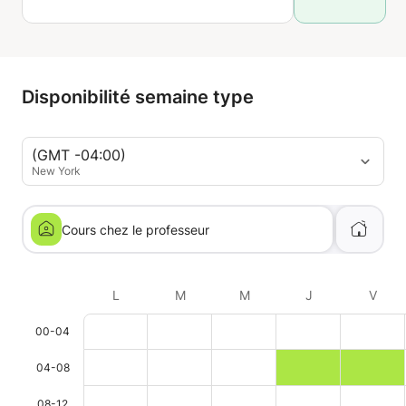
Disponibilité semaine type
(GMT -04:00)
New York
Cours chez le professeur
L
M
M
J
V
00-04
04-08
08-12