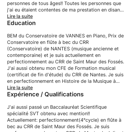
personnes de tous âges!! Toutes les personnes que
j'ai eu étaient contentes de ma prestation en disant
que je suis quelqu'un de doux mais qui ne va jamais
Lire la suite
Education
laisser la personne avec son problème!!! Il peut y
avoir des moments courts de détentes et de rire,
ceci est essentiel pour un bon apprentissage!! À la
BEM du Conservatoire de VANNES en Piano, Prix de
fin de chaque cours nous présentons aux parents
Conservatoire en flûte à bec du CRR
tous ce que l'enfant à réussi et nous marquons ce
(Conservatoire) de NANTES (musique ancienne et
qu'il faut améliorer pour la prochaine fois!!
contemporaine) et je suis actuellement en
perfectionnement au CRR de Saint Maur des Fossés.
J'ai aussi obtenu mon CFE de Formation musical
(certificat de fin d'étude) du CRR de Nantes. Je suis
en perfectionnement en Histoire de la Musique à
Saint Maur des Fossés (=bac+4/5)
Lire la suite
Expérience / Qualifications
J'ai aussi passé un Baccalauréat Scientifique
spécialité SVT obtenu avec mention!!
Actuellement: perfectionnement(4°cycle) en flûte à
bec au CRR de Saint Maur des Fossés. Je suis