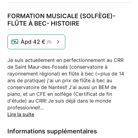
FORMATION MUSICALE (SOLFÈGE)-
FLÛTE À BEC- HISTOIRE
Àpd
42 €
/h
Je suis actuellement en perfectionnement au CRR
de Saint Maur-des-Fossés (conservatoire à
rayonnement régional) en flûte à bec (=plus de 14
ans de pratique) j'ai un prix de flûte à bec au
conservatoire de Nantes!! J'ai aussi un BEM de
piano, et un CFE en solfège (Certificat de fin
d'étude) au CRR! Je suis déjà dans le monde
professionnel!
Lire la suite
Je suis aussi en Perfectionnement en Histoire de la
musique au CRR de Saint Maur des Fossés (= Bac+4,
Informations supplémentaires
Bac+5), par conséquent je peux aider les élèves en