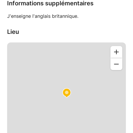
. Développer et élargir leur vocabulaire;
Informations supplémentaires
. Besoin d'aide pour préparer un examen, un article
ou une entrevue importante;
J'enseigne l'anglais britannique.
. Gagnez en confiance en anglais parlé;
. Atteindre un niveau courant d'anglais parlé et écrit
Lieu
Nous commencerons par identifier les plus grands
intérêts de l'élève - les sujets qui l'intéressent le plus
et les sujets qui les stimulent. Ces sujets seront des
«stimulateurs», alimentant les conversations et les
activités langagières que l'élève lui-même mènera
éventuellement. Ensuite, nous identifierons les plus
grandes inquiétudes de l'élève concernant la langue
anglaise - là où il est confus ou a tendance à faire
des erreurs. Cela constituera la partie atelier de la
leçon, axée sur le dépassement des erreurs
grammaticales délicates et la révision des erreurs
linguistiques et phonétiques plus complexes.
Après 8 ans d'enseignement, j'ai trouvé que cette
approche sur mesure était de loin la plus efficace.