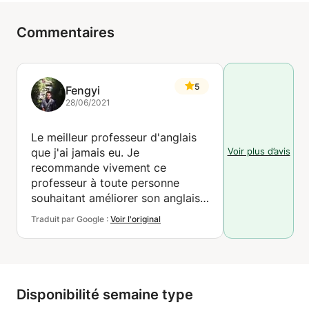
Commentaires
5
Fengyi
28/06/2021
Le meilleur professeur d'anglais
Voir plus d’avis
que j'ai jamais eu. Je
recommande vivement ce
professeur à toute personne
souhaitant améliorer son anglais,
notamment à l'écrit et à l'oral.
Traduit par Google :
Voir l'original
Disponibilité semaine type