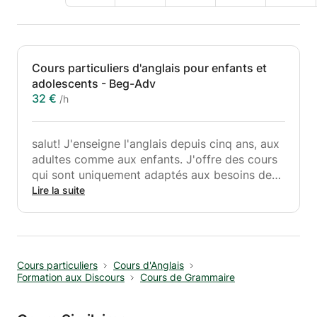
Cours particuliers d'anglais pour enfants et
adolescents - Beg-Adv
32 €
/h
salut! J'enseigne l'anglais depuis cinq ans, aux
adultes comme aux enfants. J'offre des cours
qui sont uniquement adaptés aux besoins des
étudiants et à leurs intérêts. Mon objectif est
Lire la suite
de renforcer la confiance de mes élèves, en
suivant leur ligne de recherche - s'engager
dans un dialogue riche et de plus en plus
stimulant avec l'individu.
Cours particuliers
Cours d'Anglais
Formation aux Discours
Cours de Grammaire
Mes cours s'adressent aux enfants et
adolescents qui souhaitent :
. Développer et élargir leur vocabulaire;