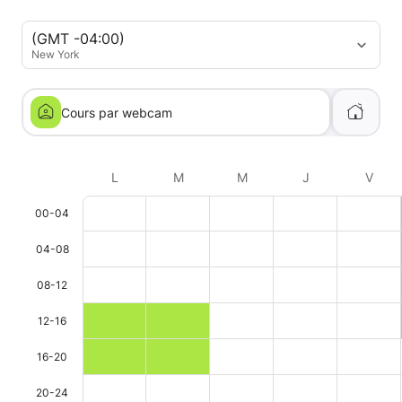
(GMT -04:00)
New York
Cours par webcam
L
M
M
J
V
00-04
04-08
08-12
12-16
16-20
20-24