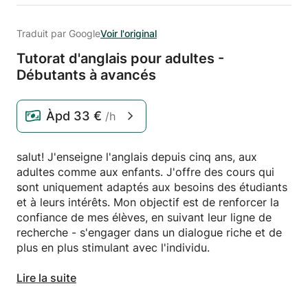
Traduit par Google
Voir l'original
Tutorat d'anglais pour adultes -
Débutants à avancés
Àpd
33 €
/h
salut! J'enseigne l'anglais depuis cinq ans, aux
adultes comme aux enfants. J'offre des cours qui
sont uniquement adaptés aux besoins des étudiants
et à leurs intérêts. Mon objectif est de renforcer la
confiance de mes élèves, en suivant leur ligne de
recherche - s'engager dans un dialogue riche et de
plus en plus stimulant avec l'individu.
Mes cours s'adressent aux adultes et aux
Lire la suite
professionnels, qui souhaitent :