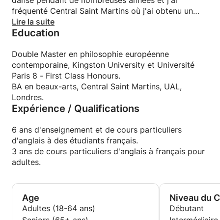
danse pendant de nombreuses années et j'ai
fréquenté Central Saint Martins où j'ai obtenu un
baccalauréat ès arts en beaux-arts. Les passe-
Lire la suite
Education
temps que j'aime incluent la course à pied,
l'escalade et le cyclisme, la lecture de littérature et
la rencontre de nouvelles personnes !
Double Master en philosophie européenne
contemporaine, Kingston University et Université
Paris 8 - First Class Honours.
BA en beaux-arts, Central Saint Martins, UAL,
Londres.
Expérience / Qualifications
6 ans d'enseignement et de cours particuliers
d'anglais à des étudiants français.
3 ans de cours particuliers d'anglais à français pour
adultes.
Age
Niveau du 
Adultes (18-64 ans)
Débutant