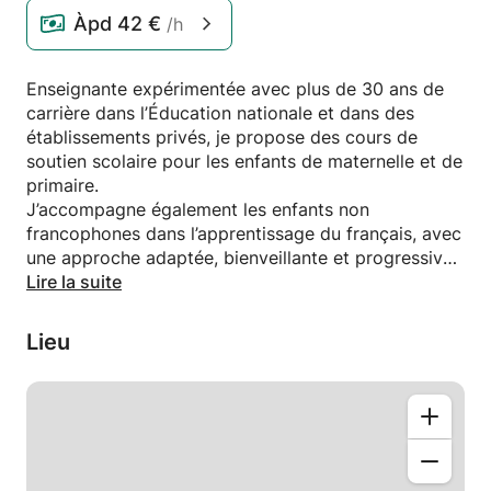
Àpd
42 €
/h
Enseignante expérimentée avec plus de 30 ans de
carrière dans l’Éducation nationale et dans des
établissements privés, je propose des cours de
soutien scolaire pour les enfants de maternelle et de
primaire.
J’accompagne également les enfants non
francophones dans l’apprentissage du français, avec
une approche adaptée, bienveillante et progressive,
favorisant la confiance et la compréhension.
Lire la suite
Chaque élève bénéficie d’un suivi personnalisé selon
son niveau et ses besoins.
Lieu