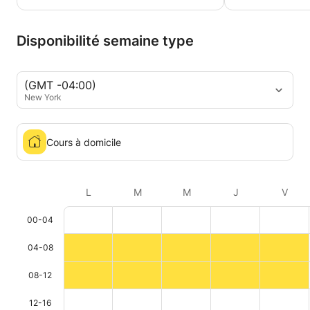
Disponibilité semaine type
(GMT -04:00)
New York
Cours à domicile
L
M
M
J
V
00-04
04-08
08-12
12-16