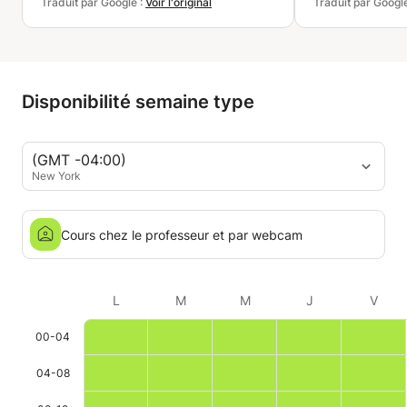
Traduit par Google :
Voir l'original
Traduit par Googl
Disponibilité semaine type
(GMT -04:00)
New York
Cours chez le professeur et par webcam
L
M
M
J
V
00-04
04-08