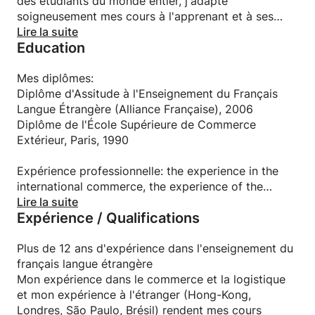
des étudiants du monde entier, j'adapte
soigneusement mes cours à l'apprenant et à ses
exigences.
Lire la suite
Education
Mes diplômes:
Diplôme d'Assitude à l'Enseignement du Français
Langue Étrangère (Alliance Française), 2006
Diplôme de l'École Supérieure de Commerce
Extérieur, Paris, 1990
Expérience professionnelle: the experience in the
international commerce, the experience of the
international commerce, the buy in normal, buy in
Lire la suite
Expérience / Qualifications
compréhension, on attend rapidement de la part des
apprenants.
Plus de 12 ans d'expérience dans l'enseignement du
Mon expérience dans le commerce et la logistique
français langue étrangère
et mon expérience à l'étranger (Hong-Kong,
Mon expérience dans le commerce et la logistique
Londres, São Paulo, Brésil) rendent mes cours
et mon expérience à l'étranger (Hong-Kong,
stimulants et divertissants sur le plan intellectuel.
Londres, São Paulo, Brésil) rendent mes cours