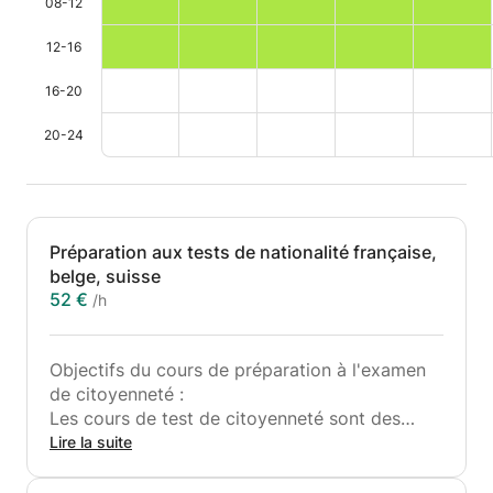
08-12
12-16
16-20
20-24
Préparation aux tests de nationalité française,
belge, suisse
52 €
/h
Objectifs du cours de préparation à l'examen
de citoyenneté :
Les cours de test de citoyenneté sont des
cours de courte durée visant à améliorer vos
Lire la suite
compétences en français et à préparer
l'entretien de citoyenneté pour la nationalité