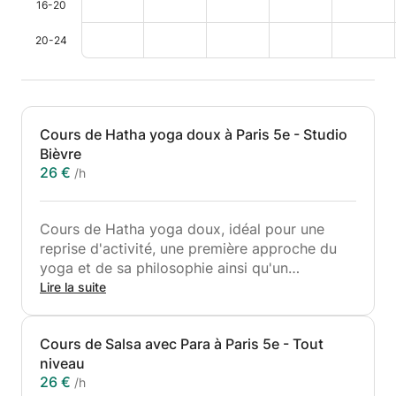
16-20
20-24
Cours de Hatha yoga doux à Paris 5e - Studio
Bièvre
26 €
/h
Cours de Hatha yoga doux, idéal pour une
reprise d'activité, une première approche du
yoga et de sa philosophie ainsi qu'un
approfondissement des postures pour un
Lire la suite
travail sur la conscience corporelle ainsi que
sa posture.
Cours de Salsa avec Para à Paris 5e - Tout
Ce cours se déroule en tout petit groupe dans
niveau
une ambiance chaleureuse et intime.
26 €
/h