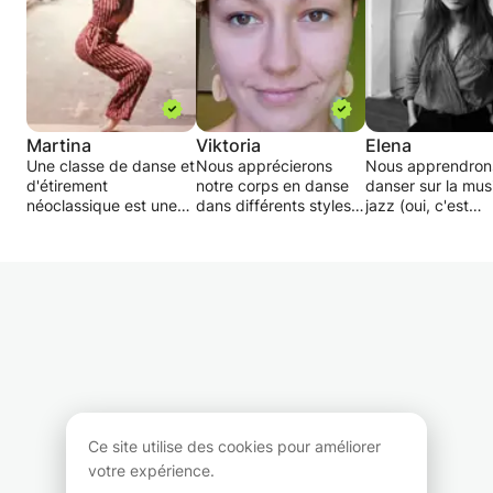
Martina
Viktoria
Elena
Une classe de danse et
Nous apprécierons
Nous apprendron
d'étirement
notre corps en danse
danser sur la mus
néoclassique est une
dans différents styles
jazz (oui, c'est
séance d'entraînement
de yoga,
possible!). Pour
d'une heure qui vous
contemporain, social,
apprendre quelq
relie à votre corps,
sexy, enjoué.
mouvements de 
votre esprit et votre
Je suis une danse de 6
et des exercices 
âme à un niveau
à 31 ans. Dansait dans
rythmique, vous 
profond. Il crée de la
des compagnies de
sentirez en confi
joie dans les gens
renommée mondiale,
comme sur la pis
grâce aux mouvements
Ldo appréciait les
danse, comme en 
de danse
spectacles de création
- Cours particulie
contemporaine réalisés
et les danses sociales
- Chorégraphie
et renforce également
de la rue. Mes styles
- Outils d'improvi
la force et le ton grâce
professionnels
- Préparation de 
Ce site utilise des cookies pour améliorer
aux mouvements de
contemporains et la
privés pour
votre expérience.
ballet effectués.
préparation du yoga,
anniversaire / mar