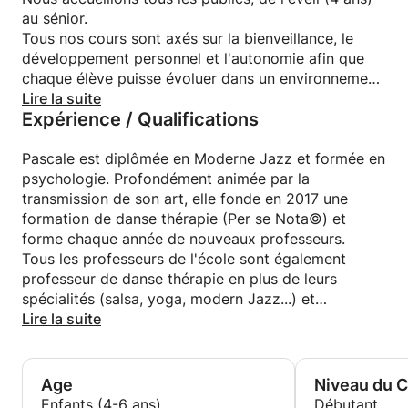
au sénior.
Tous nos cours sont axés sur la bienveillance, le
développement personnel et l'autonomie afin que
chaque élève puisse évoluer dans un environnement
sain et sans pression, prendre du plaisir et
Lire la suite
Expérience / Qualifications
apprendre sur soi.
Pascale est diplômée en Moderne Jazz et formée en
psychologie. Profondément animée par la
transmission de son art, elle fonde en 2017 une
formation de danse thérapie (Per se Nota©) et
forme chaque année de nouveaux professeurs.
Tous les professeurs de l'école sont également
professeur de danse thérapie en plus de leurs
spécialités (salsa, yoga, modern Jazz...) et
partagent les mêmes valeurs : Écoute –
Lire la suite
Bienveillance – Plaisir – Conscience du corps –
Expression – Lien.
Age
Niveau du 
Enfants (4-6 ans)
Débutant