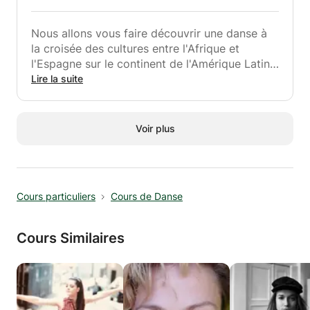
Nous allons vous faire découvrir une danse à
la croisée des cultures entre l'Afrique et
l'Espagne sur le continent de l'Amérique Latine.
C'est une danse pleine de sensualité et de
Lire la suite
bonne humeur.
Tous nos cours sont axés sur la bienveillance,
l'amusement, le développement personnel afin
Voir plus
que chaque élève puisse évoluer dans un
environnement sain et sans pression et ainsi
leur transmettre notre passion.
Cours particuliers
Cours de Danse
Cours Similaires