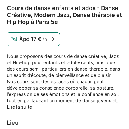
Cours de danse enfants et ados - Danse
Créative,
Modern Jazz,
Danse thérapie et
Hip Hop à Paris 5e
Àpd
17 €
/h
Nous proposons des cours de danse créative, Jazz
et Hip-hop pour enfants et adolescents, ainsi que
des cours semi-particuliers en danse-thérapie, dans
un esprit d’écoute, de bienveillance et de plaisir.
Nos cours sont des espaces où chacun peut
développer sa conscience corporelle, sa posture,
l’expression de ses émotions et la confiance en soi,
tout en partageant un moment de danse joyeux et
vivant. Le mouvement devient un moyen de se
Lire la suite
découvrir, de créer du lien et de s’exprimer
librement.
Lieu
Nous accordons une attention particulière au