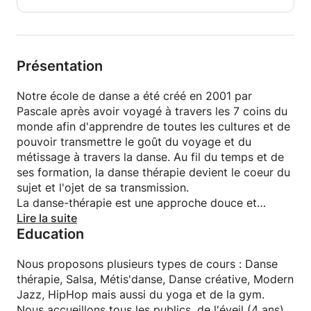
Présentation
Notre école de danse a été créé en 2001 par
Pascale après avoir voyagé à travers les 7 coins du
monde afin d'apprendre de toutes les cultures et de
pouvoir transmettre le goût du voyage et du
métissage à travers la danse. Au fil du temps et de
ses formation, la danse thérapie devient le coeur du
sujet et l'ojet de sa transmission.
La danse-thérapie est une approche douce et
accessible à tous, qui utilise le mouvement comme
Lire la suite
Education
outil d’expression, de mieux-être et de connaissance
de soi. À travers des propositions guidées, chacun
est invité à explorer son corps, ses sensations et ses
Nous proposons plusieurs types de cours : Danse
émotions, dans un cadre sécurisant et bienveillant.
thérapie, Salsa, Métis'danse, Danse créative, Modern
Jazz, HipHop mais aussi du yoga et de la gym.
Nous accueillons tous les publics, de l'éveil (4 ans)