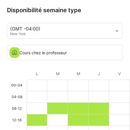
Disponibilité semaine type
(GMT -04:00)
New York
Cours chez le professeur
L
M
M
J
V
00-04
04-08
08-12
12-16