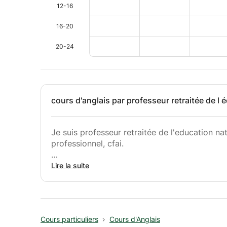
12-16
16-20
20-24
cours d'anglais par professeur retraitée de l 
Je suis professeur retraitée de l'education nat
professionnel, cfai.
Mon cours sera organisé en fonction de vous
Lire la suite
préparation TOEFL,TOEIC, concours d'entrée en
Cours particuliers
Cours d'Anglais