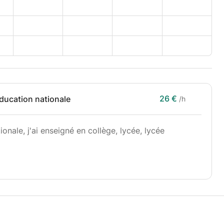
26 €
éducation nationale
/h
ionale, j'ai enseigné en collège, lycée, lycée
 besoins ( grammaire, compréhension orale,
 école d'ingénieurs ....)