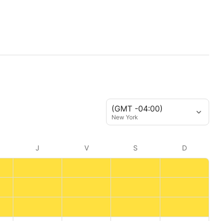
(GMT -04:00)
New York
J
V
S
D