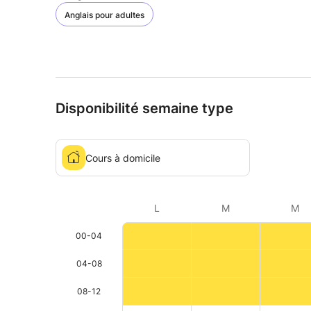
Anglais pour adultes
Disponibilité semaine type
Cours à domicile
L
M
M
00-04
04-08
08-12