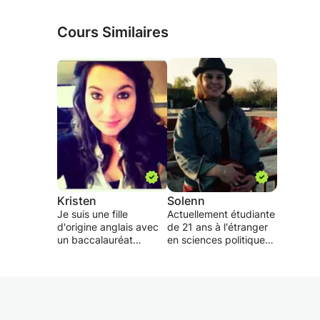
Cours Similaires
Kristen
Solenn
Je suis une fille
Actuellement étudiante
d'origine anglais avec
de 21 ans à l'étranger
un baccalauréat
en sciences politiques,
littéraire, bilingue (
histoire. Je souhaite
français / anglais)
faire partager mon
depuis plus de 10 ans.
savoir et donner envie
Je pourrais aider
aux personnes
surtout les collégiens,
d'apprendre une
lycéens et étudiants
seconde langue, ou/et