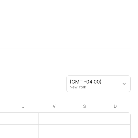
(GMT -04:00)
New York
J
V
S
D