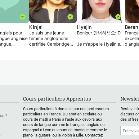
Kinjal
Hyejin
Beren
nglais pour
Je suis une jeune
Bonjour 안녕하세요: D
França
angue anglaise
femme anglophone
excell
langue
certifiée Cambridge
Je m'appelle Hyejin et
d'angla
onale que tout
CELTA et TEFL
je suis originaire de
tous ni
 veut
(Teaching English as a
Séoul, en Corée. Je vis
écrit. 
e alors vous
Foreign Language).
en France depuis plus
votre a
 bienvenue
Je donne des cours:
de 12 ans. J'habite à
voyager
mencer cette
du collège à post-BAC
Senlis.
commun
 ensemble.
- de préparation
Fan de 
iplômée d'un
intensifs pour TOEFL,
J'ai beaucoup
anglais
lais est une
IELTS, les examen de
d'expériences
obtenu
nte
Cambridge (A2 à C2)
d'enseigner le coréen
maxima
Cours particuliers Apprentus
Newslet
nté.
et d'Anglais des
pour des étrangers,
TOEIC
ue une méthode
affaires et d'Anglais
cela peut donc vous
appren
Cours particuliers à domicile par nos professeurs
Restez inf
dant le besoin
sectoriel aux adultes.
aider à améliorer votre
des cou
particuliers en France. Du soutien scolaire ou
discussion
us ?
enant et ces
Je travaille sur les
coréen rapidement.
sur l'é
cours de math à Paris à l'aide aux devoirs aux
des offres
s d'acquérir
besoins de mes élèves
J'ai aussi des livres de
film an
s
cours de langue comme le français, anglais ou
gue.
et avec leurs manuels.
pratique coréenne à
(livre, 
espagnol à Lyon ou cours de musique comme le
Je prépare également
l'université nationale de
scienti
&
piano, la guitare, ou le violon à Lille. Contactez
les cours sur leurs
Séoul (du débutant au
voyage