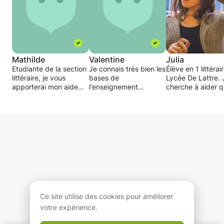
Mathilde
Valentine
Julia
Etudiante de la section
Je connais très bien les
Élève en 1 littérai
littéraire, je vous
bases de
Lycée De Lattre. 
apporterai mon aide
l'enseignement
cherche à aider qu
pour vous améliorer en
primaire et secondaire.
voudra dans les
langues. Le cours sera
matières citées ci
baser sur les difficultés
dessus, même si 
que vous entretenez
peux apporter de 
avec telle ou telle
aux enfants jusqu
langue.
collège dans tout
matières. Je suis
disponible les
mercredis après-
ainsi que les wee
ends. N'hésitez p
m'envoyer un me
Ce site utilise des cookies pour améliorer
pour plus
votre expérience.
d'informations.