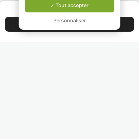
Tout accepter
QUI SOMMES-NOUS ?
Garantie Le-Bon-Prof
Personnaliser
Contacter Margaux
4.9
44 401
étoiles
avis
Lisez nos avis
RETROUVEZ-NOUS
INVITEZ VOS AMIS
COURS PARTICULIERS DANS VOTRE PAYS :
TROUVER UN PROF PARTICULIER DANS VOTRE VILLE :