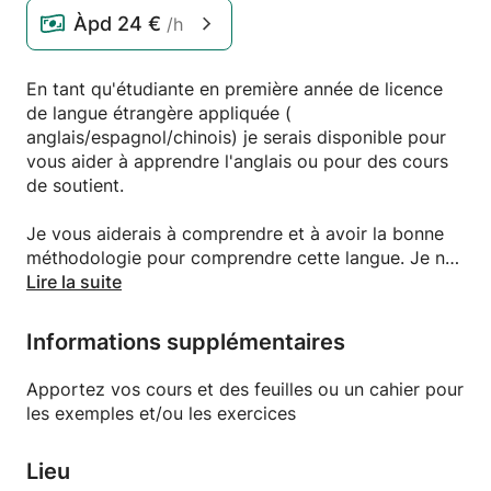
Àpd
24 €
/h
En tant qu'étudiante en première année de licence
de langue étrangère appliquée (
anglais/espagnol/chinois) je serais disponible pour
vous aider à apprendre l'anglais ou pour des cours
de soutient.
Je vous aiderais à comprendre et à avoir la bonne
méthodologie pour comprendre cette langue. Je ne
suis pas là pour forcer et stresser les anglophones
Lire la suite
en herbe mais pour effectuer des cours dans la
bonne humeur !
Informations supplémentaires
Apportez vos cours et des feuilles ou un cahier pour
les exemples et/ou les exercices
Lieu