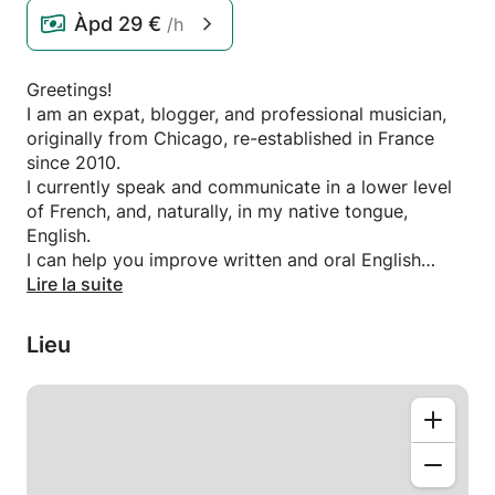
Àpd
29 €
/h
Greetings!
I am an expat, blogger, and professional musician,
originally from Chicago, re-established in France
since 2010.
I currently speak and communicate in a lower level
of French, and, naturally, in my native tongue,
English.
I can help you improve written and oral English
through conversation and exercices.
Lire la suite
Please writeme if you need any further information.
Lieu
Bonjour !
Je suis un expatrié, blogueur et musicien
professionnel, originaire de Chicago et installé en
France depuis 2010.
Je peux vous aider à améliorer votre anglais écrit et
oral par le biais de conversations et d'exercices.