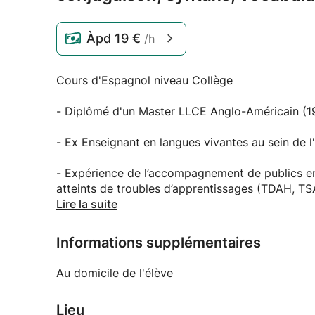
Àpd
19 €
/h
Cours d'Espagnol niveau Collège
- Diplômé d'un Master LLCE Anglo-Américain (1
- Ex Enseignant en langues vivantes au sein de l
- Expérience de l’accompagnement de publics en difficulté : renforcement scolaire auprès d’élèves
atteints de troubles d’apprentissages (TDAH, TS
Lire la suite
- Résident des Yvelines (78 - Poissy)
Informations supplémentaires
"Adaptation au profil de l'élève et à disposition 
des bases grammaticales, syntaxe, conjugaison 
Au domicile de l'élève
exercices sur des supports variés, travail de l'or
contextuels des temps grammaticaux. Évaluation
Lieu
parvenir à une aisance rédactionnelle et linguist