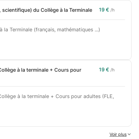
19 €
 scientifique) du Collège à la Terminale
/h
la Terminale (français, mathématiques ...)
de l'Éducation nationale dédié à une activité de
épendant
19 €
ollège à la terminale + Cours pour
/h
en difficulté
ints de troubles d’apprentissages (TDAH, TSA)
ale + Cours pour adultes (FLE,
on pour soulever les freins à la progression.
ricain (1999), enseignement de la langue anglaise
, syntaxe, accords et expressions idiomatiques pour
ltes, remise à niveau)
t devoirs scolaires :
Voir plus
ie appliquée pour parvenir à une aisance linguistique