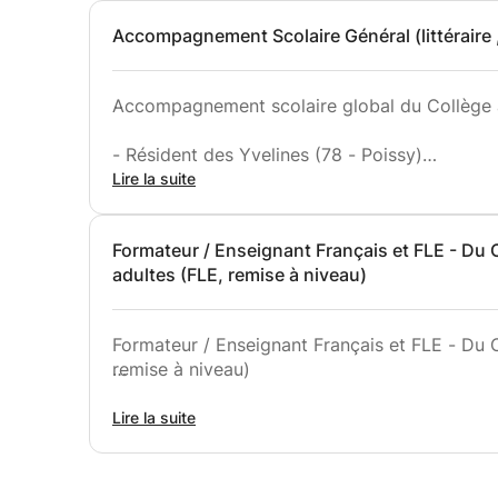
Accompagnement Scolaire Général (littéraire ,
Accompagnement scolaire global du Collège à 
- Résident des Yvelines (78 - Poissy)
Lire la suite
- Ex Enseignant des langues vivantes au sein 
formation / accompagnement scolaire en ind
Formateur / Enseignant Français et FLE - Du C
adultes (FLE, remise à niveau)
- Expérience de l’accompagnement de publics 
- Renforcement scolaire auprès d’élèves atte
Formateur / Enseignant Français et FLE - Du Collège à la termin
remise à niveau)
"Adaptation au profil de l'élève et à dispositi
- Diplômé d'un Master Langue LLCE Anglo-Amé
Lire la suite
- Révision des bases (grammaire, conjugaison
tous niveaux (collège, lycée, université et adu
les matières littéraires) + révision des cours e
- Résident des Yvelines (78 - Poissy)
Évaluation du niveau de l'élève et méthodolog