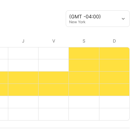
(GMT -04:00)
New York
J
V
S
D