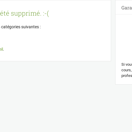
Gara
été supprimé. :-(
 catégories suivantes :
il
.
Si vou
cours,
profes