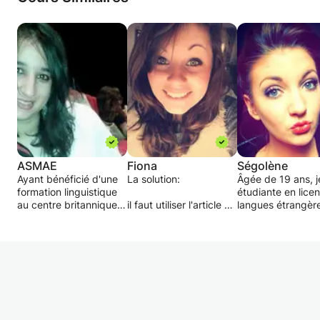
ASMAE
Fiona
Ségolène
Ayant bénéficié d'une
La solution:
Âgée de 19 ans, j
formation linguistique
étudiante en lice
au centre britannique
il faut utiliser l'article A
langues étrangère
de Casablanca au
devant un nom
anglais et espagno
Maroc, je dispose d'un
commençant par un
possède un très 
très bon niveau en
son 'consonne' et 'AN'
niveau dans ces 
anglais en oral comme
devant un nom
langues et j'étudi
en écrit.
commençant par un
aussi l'italien et
Je souhaite
son 'voyelle'.
l'allemand.
transmettre non
Je peux faire
seulement mes
Exemples:
progresser l'élève