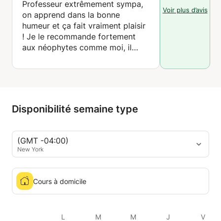
Professeur extrêmement sympa,
Voir plus d’avis
on apprend dans la bonne
humeur et ça fait vraiment plaisir
! Je le recommande fortement
aux néophytes comme moi, il
devrait être un professeur de
premier choix sur ce site. :)
Disponibilité semaine type
(GMT -04:00)
New York
Cours à domicile
L
M
M
J
V