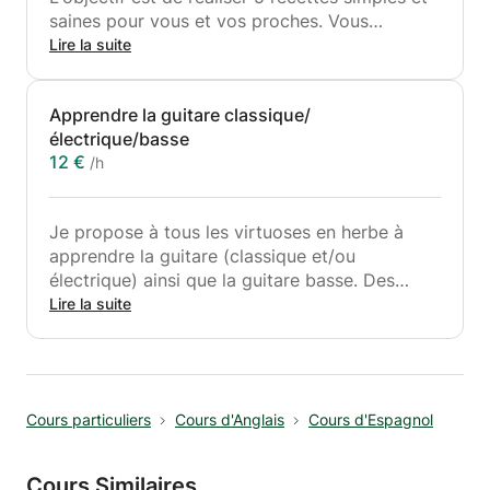
saines pour vous et vos proches. Vous
apprendrez une variété de techniques de
Lire la suite
cuisine, à réduire le coût et le temps de
préparation des plats, ceci bien sûr dans un
Apprendre la guitare classique/
environnement détendu et amusant. Si vous
électrique/basse
êtes débutant, ne vous en faites pas, tout le
12 €
/h
monde a le droit d'apprendre.
Je propose à tous les virtuoses en herbe à
apprendre la guitare (classique et/ou
électrique) ainsi que la guitare basse. Des
cours simples et amusants pour apprendre les
Lire la suite
bases et pour progresser dans les meilleures
conditions.
Cours particuliers
Cours d'Anglais
Cours d'Espagnol
Cours Similaires