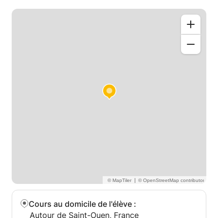
nécessaire aux matières étudiées (des Bescherelle
par exemple ou des dictionnaires).
Je suis étudiante en L3 double cursus Science po-
Histoire à Paris. J'ai effectué une classe
préparatoire BL pendant deux ans avant. Et je viens
d'une terminale ES européenne (anglais). J'ai obtenu
le diplôme du Cervantès niveau B2 en 2015.
|
Cours au domicile de l'élève
:
Autour de Saint-Ouen, France