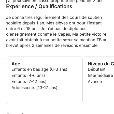
aussi rire, je trouve que l'apprentissage fonctionne
j'ai poursuivi en classe préparatoire pendant 2 ans.
Expérience / Qualifications
mieux ainsi.
Je donne très régulièrement des cours de soutien
scolaire depuis 1 an. Mes élèves ont pour l'instant
entre 6 et 15 ans. Je n'ai pas de diplomes
d'enseignement comme le Capes. Ma petite victoire:
avoir fait obtenir à ma petite sœur sa mention TB au
brevet après 2 semaines de révisions ensemble.
Age
Niveau du 
Enfants en bas âge (0-3 ans)
Débutant
Enfants (4-6 ans)
Intermédiaire
Enfants (7-12 ans)
Avancé
Adolescents (13-17 ans)