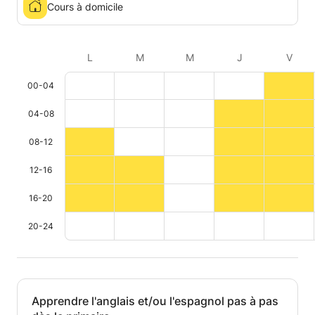
Cours à domicile
L
M
M
J
V
00-04
04-08
08-12
12-16
16-20
20-24
Apprendre l'anglais et/ou l'espagnol pas à pas