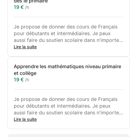
dès le primaire
19 €
/h
Je propose de donner des cours de Français
pour débutants et intermédiaires. Je peux
aussi faire du soutien scolaire dans n'importe
quelle matière (Anglais, Espagnol, Histoire,
Lire la suite
Géographie, etc.) sauf la physique, les
mathématiques et la svt à partir de la première
Apprendre les mathématiques niveau primaire
S.
et collège
19 €
/h
J'ai l'habitude de donner des cours à des
élèves de moins de 15 ans. J'aime pouvoir
faire des cours d'au moins 1h30 pour avoir le
Je propose de donner des cours de Français
temps d'aborder plusieurs thèmes et en
pour débutants et intermédiaires. Je peux
profondeur. J'aime rendre ludiques les cours,
aussi faire du soutien scolaire dans n'importe
ils ne sont pas magistraux mais bien en
quelle matière (Anglais, Espagnol, Histoire,
Lire la suite
interaction totale. Le plus important selon moi
Géographie, etc.) sauf la physique, les
est de répéter, reformuler et s'exercer très
mathématiques et la svt à partir de la première
rapidement après la leçon et en dehors du