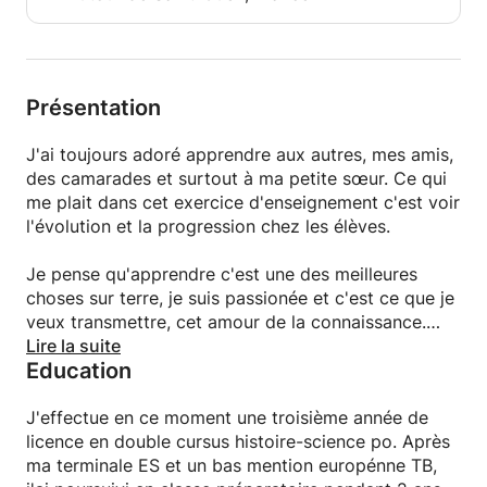
Présentation
J'ai toujours adoré apprendre aux autres, mes amis,
des camarades et surtout à ma petite sœur. Ce qui
me plait dans cet exercice d'enseignement c'est voir
l'évolution et la progression chez les élèves.
Je pense qu'apprendre c'est une des meilleures
choses sur terre, je suis passionée et c'est ce que je
veux transmettre, cet amour de la connaissance.
C'est pourquoi je préfère travailler avec des élèves
Lire la suite
Education
qui ne se sentent pas obligés d'apprendre et sont
motivés.
J'effectue en ce moment une troisième année de
Avec les plus jeunes je travaille avec des images,
licence en double cursus histoire-science po. Après
des jeux, et je me mets au niveau de chacun. J'aime
ma terminale ES et un bas mention europénne TB,