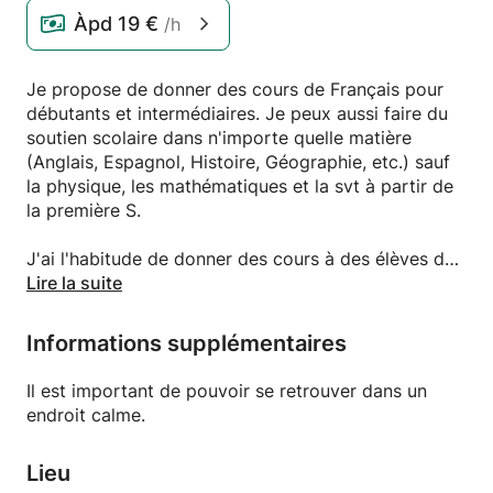
Àpd
19 €
/h
Je propose de donner des cours de Français pour
débutants et intermédiaires. Je peux aussi faire du
soutien scolaire dans n'importe quelle matière
(Anglais, Espagnol, Histoire, Géographie, etc.) sauf
la physique, les mathématiques et la svt à partir de
la première S.
J'ai l'habitude de donner des cours à des élèves de
moins de 15 ans. J'aime pouvoir faire des cours d'au
Lire la suite
moins 1h30 pour avoir le temps d'aborder plusieurs
thèmes et en profondeur. J'aime rendre ludiques les
Informations supplémentaires
cours, ils ne sont pas magistraux mais bien en
interaction totale. Le plus important selon moi est
Il est important de pouvoir se retrouver dans un
de répéter, reformuler et s'exercer très rapidement
endroit calme.
après la leçon et en dehors du cours.
Lieu
Il est aussi important d'avoir un cahier et le matériel