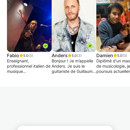
Fabio
Anders
Damien
5.0
(3)
5.0
(3)
5.0
(3)
Enseignant,
Bonjour ! Je m’appelle
Diplômé d'un mas
professionnel italien de
Anders. Je suis le
de musicologie, j
musique
guitariste de Guillaume
poursuis actuelle
(54 ans dont 38
Grand, de Klingande et
mes études
d'instrument, ayant
d’autres artistes.
supérieures au
expérience
Quand je ne suis pas
conservatoire dan
international, 25
en tournée ou en
disciplines d'érud
d'enseignement),
studio, ma passion est
que sont la
donne cours de
d’enseigner la musique
composition, l'ana
musique (théorie et
et de partager mon
l'écriture, l'arra
solfège), de guitare
expérience avec mes
musical ainsi qu'e
basse et guitare.
élèves.
Jazz.
Je joue de la guit
Le cours est adapté à
Mon Parcours :
depuis de très