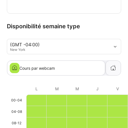
Disponibilité semaine type
(GMT -04:00)
New York
Cours par webcam
L
M
M
J
V
00-04
04-08
08-12