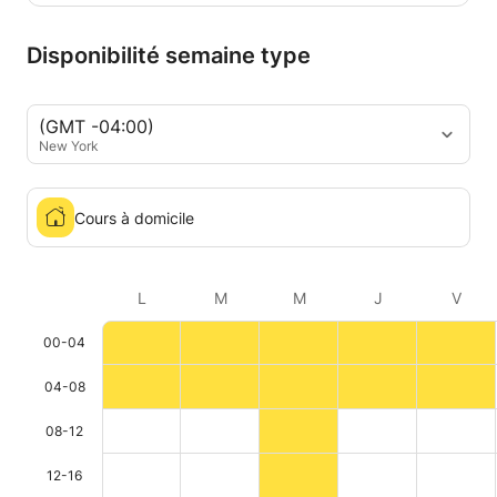
Disponibilité semaine type
(GMT -04:00)
New York
Cours à domicile
L
M
M
J
V
00-04
04-08
08-12
12-16