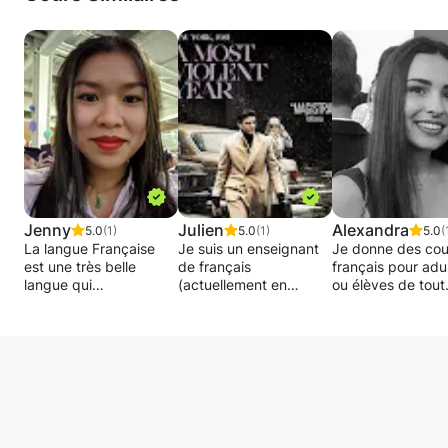
Jenny
Julien
Alexandra
5.0
(1)
5.0
(1)
5.0
(
La langue Française
Je suis un enseignant
Je donne des cou
est une très belle
de français
français pour adu
langue qui
(actuellement en
ou élèves de tout
malheureusement se
disponibilité) ayant une
niveaux souhaita
perd de plus en plus.
expérience en lycée et
améliorer leur
Les enfants ou jeunes
en collège.
orthographe ou le
adultes devraient
J'ai travaillé également
dissertations.
travailler le Français de
deux années pour
Je donne égalem
manière à atteindre un
Acadomia, ce qui m'a
des cours d’angla
certain niveau qui
permis d'expérimenter
pour élèves ou ad
devient nécessaire
l'accompagnement
souhaitant amélio
pour réussir
d'élèves de tous
leur prononciation