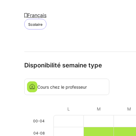
Français
Scolaire
Disponibilité semaine type
Cours chez le professeur
L
M
M
00-04
04-08