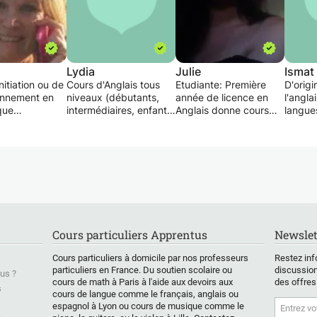
Lydia
Julie
Ismat
nitiation ou de
Cours d'Anglais tous
Etudiante: Première
D'origi
onnement en
niveaux (débutants,
année de licence en
l'angla
que
intermédiaires, enfants,
Anglais donne cours
langue
ique
adultes, professionnels
particuliers le mercredi
couram
aitement de
ou scolaires)
de 9h à 12 et de14h à
ayant f
ésentation de
Je m'adapte à vos
18h et les jours de
baccala
s, Mise en
besoins pour vous
semaine à partir 16h30
option 
apporter une aide
jusqu'a 19h30
Approfo
ableaux,
personnalisée en vue
Cours débutants et
niveau
, bases de
de résultats concrets.
intermédiaires, je peux
des cou
 graphique
Système ludique pour
me déplacer dans un
d'angla
int,
les plus jeunes et mises
périmètre respectable
person
Cours particuliers Apprentus
Newslet
ion de projet
en situations pour les
de chez moi
18 ans
ntation de
adultes.
égalem
Cours particuliers à domicile par nos professeurs
Restez inf
Nous définirons
la prép
particuliers en France. Du soutien scolaire ou
discussion
us ?
 Naviguer,
ensemble notre façon
pour le
cours de math à Paris à l'aide aux devoirs aux
des offres
sites,
de travailler.
Mon bu
s
cours de langue comme le français, anglais ou
 sa
une mei
espagnol à Lyon ou cours de musique comme le
tion
profess
&