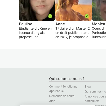
Pauline
Anne
Monica
Etudiante diplômé en
Titulaire d'un Master 2
Cours d'I
licence d'anglais
en droit public obtenu
Perfecti
propose une
en 2017, je propose de
Bureauti
pédagogie
l'aide aux TDs ou des
Informat
individualisée ou en
cours dans toutes les
Word, Tr
groupe, une aide à la
matières existantes de
texte, Pr
préparation des
Licence, mais aussi des
document
interrogations ou des
cours plus approfondis
page
examens. Mon but est
dans les matières
Excel, T
de faire progresser
publiques, droit
formules
l’élève sans le
administratif général,
données,
surcharger. Je ne
droit de l'urbanisme
Power Po
Qui sommes-nous ?
donne pas
etc...
Présentat
spécialement de
ou prése
Comment fonctionne
Blog
devoirs après chaque
Egalement fille de
Produits
Apprentus?
Qui sommes-no
leçon mais je fournis
professeur d'anglais et
Internet,
Demande de cours
périodiquement des
très à l'aise avec la
gérer les 
Annonces cour
rapports
langue, je propose du
optimiser
Aide
particuliers
d'avancement.
soutien scolaire
configura
Presse
Confidentialité 