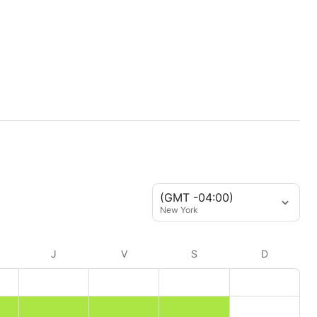
(GMT -04:00)
New York
J
V
S
D