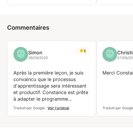
Commentaires
5
Simon
Christ
28/09/2020
07/06/2
Après la première leçon, je suis
Merci Consta
convaincu que le processus
d'apprentissage sera intéressant
et productif. Constance est prête
à adapter le programme
d'apprentissage à mes besoins et
Traduit par Google :
Voir l'original
Traduit par Googl
elle le présente de manière à ce
que le processus d'apprentissage
soit interactif et intéressant.