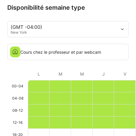
Disponibilité semaine type
(GMT -04:00)
New York
Cours chez le professeur et par webcam
L
M
M
J
V
00-04
04-08
08-12
12-16
16-20