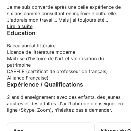
Je me suis convertie après une belle expérience de
six ans comme consultant en ingénierie culturelle.
J'adorais mon travail... Mais j'ai toujours été
passionnée par la linguistique, la langue française, la
Lire la suite
Education
façon dont on comprend comment se construit une
autre langue. Je suis actuellement en train
d'apprendre la langue géorgienne et le russe.
Baccalauréat littéraire
L'enseignement du français m'avait toujours fait
Licence de littérature moderne
rêver.
Maîtrise d'histoire de l'art et valorisation du
patrimoine
Mon but est de vous aider à vous sentir plus à l'aise
DAEFLE (certificat de professeur de français,
en parlant en français, quel que soit votre niveau A1,
Alliance Française)
Expérience / Qualifications
A2, B1, B2, C1. Je suis très familière avec
l'enseignement en ligne. Il offre de nombreuses
possibilités d'utiliser différents outils, d'apprendre à
2 ans d'enseignement avec des enfants, des jeunes
lire en même temps qu'à parler et il aide souvent les
adultes et des adultes. J'ai l'habitude d'enseigner en
enfants ou les adolescents à rester plus concentrés
ligne (Skype, Zoom), n'hésitez pas à demander.
sur la classe.
Je peux également aider les professionnels à