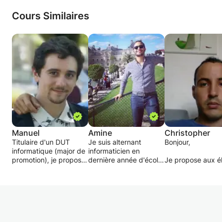
Pour toute demande, merci de préciser :
Ils peuvent également se faire au domicile de
– la classe de l’élève
Cours Similaires
l'élève.
– les difficultés rencontrées ou objectifs visés
Des cours pour couple sont également
– vos disponibilités
possible au domicile de ma partenaire, à
– votre secteur géographique
pechbonnieu
Je reste disponible pour toute question
complémentaire.
À bientôt
Manuel
Amine
Christopher
Titulaire d'un DUT
Je suis alternant
Bonjour,
informatique (major de
informaticien en
promotion), je propose
dernière année d'école
Je propose aux é
une aide aux devoirs,
d'ingénieur à
de m'envoyer par
soutien, préparation
l'ENSEEIHT et salarié
leurs exercices, l
aux examens dans les
chez un grand
notion abordée.
matières suivantes :
constructeur
Je prépare un co
- Mathématiques
automobile Français.
(Cours, TD, Synth
- Physique - Chimie
Je donne des cours
ainsi que plusieur