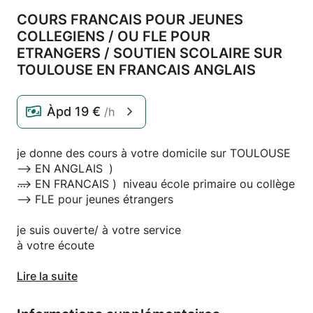
COURS FRANCAIS POUR JEUNES
COLLEGIENS /
OU FLE POUR
ETRANGERS /
SOUTIEN SCOLAIRE SUR
TOULOUSE EN FRANCAIS ANGLAIS
Àpd
19 €
/h
je donne des cours à votre domicile sur TOULOUSE
--> EN ANGLAIS )
--> EN FRANCAIS ) niveau école primaire ou collège
--> FLE pour jeunes étrangers
je suis ouverte/ à votre service
à votre écoute
Sinon les cours peuvent aussi être à mon domicile -
Lire la suite
31200