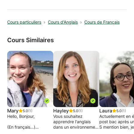
révisions orthographe, conjugaisons, aide en
lecture, écriture
en anglais - niveau collège/ cap /BEP
Cours particuliers
Cours d'Anglais
Cours de Français
en FLE pour jeunes étrangers ne parlant pas
bien ou pas du tout le français
+ alphabétisataion / illettrisme
Cours Similaires
SUR TOULOUSE (je me déplace à domicile)
ou rencontre dans un lieu public
Mary
Hayley
Laura
5.0
(1)
5.0
(1)
5.0
(1)
Hello, Bonjour,
Vous souhaitez
Actuellement en 
apprendre l'anglais
post bac après u
(En français...)
dans un environnement
S mention bien, je
calme avec un locuteur
propose des cour