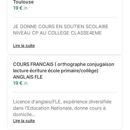
Toulouse
19 €
/h
JE DONNE COURS EN SOUTIEN SCOLAIRE
NIVEAU CP AU COLLEGE CLASSE4EME
FRANCAIS
Lire la suite
ANGLAIS
CALCULS LOGIQUE
COURS FRANCAIS ( orthographe conjugaison
LECTURE ECRITURE ORTHOGRAPHE
lecture écriture école primaire/collège)
TRAVAIL SERIEUX ET REGULIER
ANGLAIS FLE
JE POSSEDE UNE LICENCE D ANGLAIS/FLE
19 €
/h
EXPERIENCE MULTIPLE EN MILIEU SCOLAIRE
A VOTRE SERVICE
BONNE HUMEUR !!
Licence d'anglais/FLE, expérience diversifiée
dans l'Education Nationale, donne cours à
domicile
en français - niveau école élémentaire ou
Lire la suite
collège :