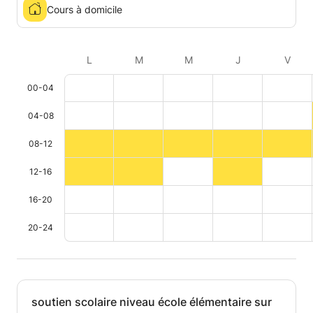
Cours à domicile
L
M
M
J
V
00-04
04-08
08-12
12-16
16-20
20-24
soutien scolaire niveau école élémentaire sur