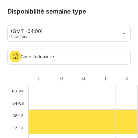
Disponibilité semaine type
(GMT -04:00)
New York
Cours à domicile
L
M
M
J
V
00-04
04-08
08-12
12-16