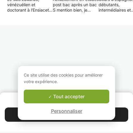
vénézuélien et
post bac après un bac
débutants,
doctorant à l'Ensiacet
S mention bien, je
intermédiaires et
(INP Toulouse). Je
propose des cours
avancés.
donne de cours de
niveau brevet dans
Conversation,
tous les niveaux pour
toutes les matières.
renforcement scol
adolescents et adults.
Des
grammaire.
accompagnements en
Les cours individ
Mes cours peuvent
anglais et en espagnol
sont adaptés aux
être basés sur la
jusqu'au niveau C1.
besoins spécifiqu
grammaire et/ou la
Je peux expliquer les
chaque élève.
conversation. Les
cours en anglais ou
Cours de groupe 
contenus et la méthode
espagnol si nécessaire.
réunions de
s'adaptent à l'étudiant.
conversation
Cours didactique
Ce site utilise des cookies pour améliorer
votre expérience.
Tout accepter
QUI SOMMES-NOUS ?
Garantie Le-Bon-Prof
Personnaliser
Contacter Ainoha
4.9
44 399
étoiles
avis