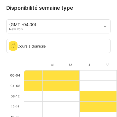
Disponibilité semaine type
(GMT -04:00)
New York
Cours à domicile
L
M
M
J
V
00-04
04-08
08-12
12-16