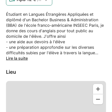
Étudiant en Langues Étrangères Appliquées et
diplômé d'un Bachelor Business & Administration
(BBA) de l'école franco-américaine INSEEC Paris, je
donne des cours d'anglais pour tout public au
domicile de l'élève. J'offre ainsi
- une aide aux devoirs à l'élève
- une préparation approfondie sur les diverses
difficultés subies par l'élève à travers la langue
- travail à oral autant qu'à l'écrit.
Lire la suite
- découverte de nouvelles notions à travers films,
livres, jeux etc.
Lieu
- immersion progressive de la langue selon l'élève.
D'humeur calme, détendue et sympathique mon but
sera tout d'abord d'acquérir la confiance de l'élève
afin qu'il devienne à l'aise et confortable dans
l'ambiance de travail qui sera la nôtre.