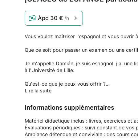
Àpd
30 €
/h
Vous voulez maîtriser l'espagnol et vous ouvrir 
Que ce soit pour passer un examen ou une certifi
Je m'appelle Damián, je suis espagnol, j'ai une lic
à l'Université de Lille.
Qu'est-ce que je peux vous offrir ?
Lire la suite
Cours personnalisés pour TOUS les niveaux
Informations supplémentaires
🔸 Pour les débutants : Partez de zéro et appr
🔸 Niveau intermédiaire : Améliorez votre aisa
Matériel didactique inclus : livres, exercices et 
besoins.
Évaluations périodiques : suivi constant de vos 
🔸 Niveau avancé : Perfectionnez votre espagnol
Ambiance détendue et conviviale : des cours con