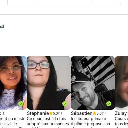
ol
Stéphanie
Sébastien
Zulay
0
(1)
5.0
(1)
5.0
(1)
ment en master
Ce cours est à la fois
Instituteur primaire
Cours 
-civil, je
adapté aux personnes
diplômé propose son
tous le