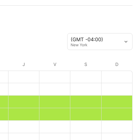
(GMT -04:00)
New York
J
V
S
D