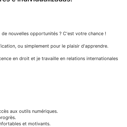
à de nouvelles opportunités ? C'est votre chance !
cation, ou simplement pour le plaisir d'apprendre.
ence en droit et je travaille en relations internationales
enez à communiquer efficacement.
nce et votre compréhension avec des cours adaptés à vos
accès aux outils numériques.
progrès.
 avec des cours avancés et spécialisés.
fortables et motivants.