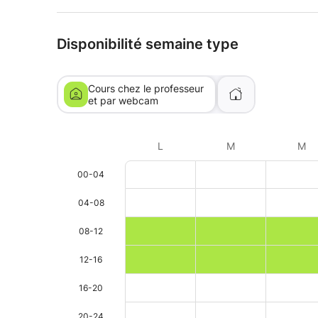
Disponibilité semaine type
Cours chez le professeur
et par webcam
L
M
M
00-04
04-08
08-12
12-16
16-20
20-24