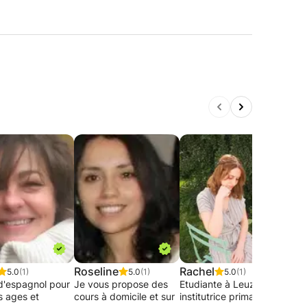
Roseline
Rachel
Ken
5.0
(1)
5.0
(1)
5.0
(1)
d'espagnol pour
Je vous propose des
Etudiante à Leuze en
Je s
s ages et
cours à domicile et sur
institutrice primaire, je
pour