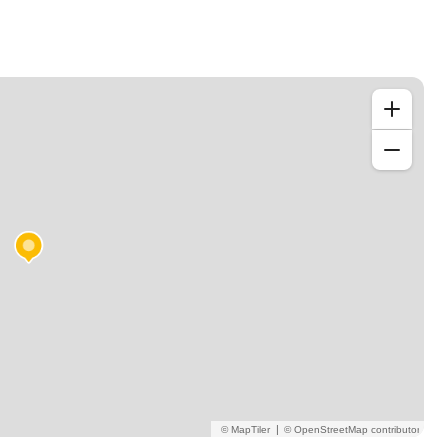
otre niveau, votre rythme et vos objectifs.
l'écrit.
ol et ouvrez un monde de possibilités !
|