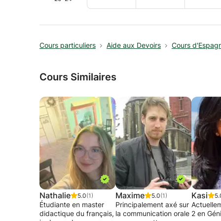
Cours particuliers
Aide aux Devoirs
Cours d'Espagn
Cours Similaires
Nathalie
Maxime
Kasi
5.0
(1)
5.0
(1)
5.
Étudiante en master
Principalement axé sur
Actuelle
didactique du français,
la communication orale
2 en Génie