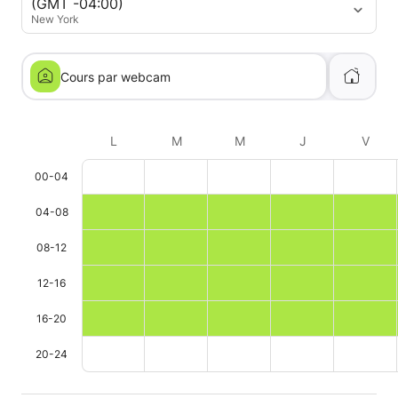
(GMT -04:00)
New York
Cours par webcam
L
M
M
J
V
00-04
04-08
08-12
12-16
16-20
20-24