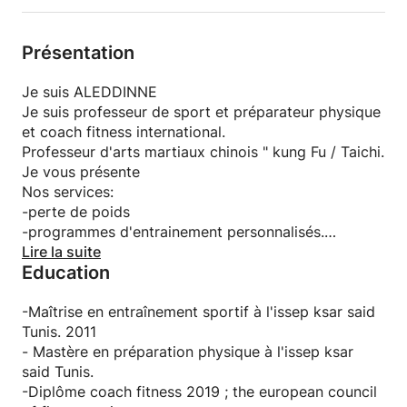
Présentation
Je suis ALEDDINNE
Je suis professeur de sport et préparateur physique
et coach fitness international.
Professeur d'arts martiaux chinois " kung Fu / Taichi.
Je vous présente
Nos services:
-perte de poids
-programmes d'entrainement personnalisés.
-cours cardio-vasculaire
Lire la suite
Education
-cours de renforcement musculaires
-cours d'étirements et relaxation.
-cours d'arts martiaux.
-Maîtrise en entraînement sportif à l'issep ksar said
Tunis. 2011
N'hésitez pas à me contacter 💪.
- Mastère en préparation physique à l'issep ksar
said Tunis.
-Diplôme coach fitness 2019 ; the european council