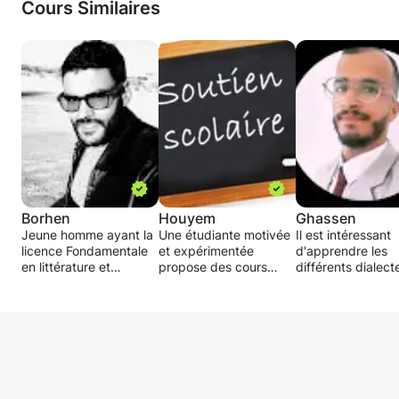
pour objectif réentrainement.
Cours Similaires
-suivi diététique .
-Cours en sports de combat: TAICHI kung Fu
et boxe.
-Nous vous assurons un suivi et un
encadrement scientifique pour vous assurer
que l'objectif affiché est atteint.
Borhen
Houyem
Ghassen
Jeune homme ayant la
Une étudiante motivée
Il est intéressant
licence Fondamentale
et expérimentée
d'apprendre les
en littérature et
propose des cours
différents dialect
civilisation anglaise
particuliers pour les
la langue arabe, 
donne des cours de
niveaux primaires
particulier le dial
grammaire , listening ,
correspondant à vos
tunisien.Si vous r
reading et writing en
besoins (système
en Tunisie ou sou
Anglais.Je donnerai
tunisien, français ou
le faire, alors la
des leçons à réviser ,
canadien) dans
première étape e
des passages à lire à la
quasiment toutes les
sûrement d'appr
maison et à
matières
à communiquer et