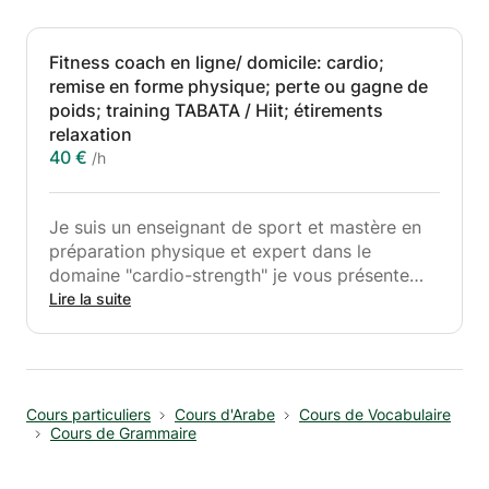
Fitness coach en ligne/ domicile: cardio;
remise en forme physique; perte ou gagne de
poids; training TABATA / Hiit; étirements
relaxation
40 €
/h
Je suis un enseignant de sport et mastère en
préparation physique et expert dans le
domaine "cardio-strength" je vous présente
des cours en ligne ou à domicile :
Lire la suite
-Préparation physique adapter à vos objectifs
perte ou gagne de poids.
-cours en TABATA
-cours en HIIT
Cours particuliers
Cours d'Arabe
Cours de Vocabulaire
-cours de musculation pour le bodybuilder ou
Cours de Grammaire
les athlètes selon les types de compétitions.
-Cours spécifique pour les athlètes blessé