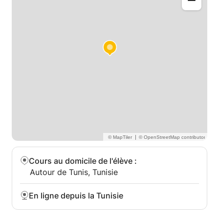
contacter. J'aide les étudiants à améliorer leurs
notes et leurs compétences en langue arabe.
très cordialement,
Alaa eddine
Location
|
Cours au domicile de l'élève
:
Autour de Tunis, Tunisie
En ligne depuis la Tunisie