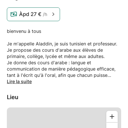
Àpd
27 €
/h
bienvenu à tous
Je m'appelle Aladdin, je suis tunisien et professeur.
Je propose des cours d'arabe aux élèves de
primaire, collège, lycée et même aux adultes.
Je donne des cours d'arabe : langue et
communication de manière pédagogique efficace,
tant à l'écrit qu'à l'oral, afin que chacun puisse
s'exprimer couramment tout en évitant les lacunes
Lire la suite
grammaticales.
Je suis disponible pour des cours en présentiel dans
Lieu
la région tunisienne 🚗, et je donne également des
cours en ligne via Skype/WhatsApp 💻.
J'exerce ce métier depuis 5 ans, travaillant avec des
étudiants à l'international.
Si vous avez besoin d'aide, n'hésitez pas à me