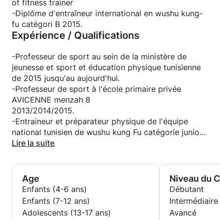
of fitness trainer
NO PAIN NO GAIN
CHANGE YOUR BODY CHANGE
-Diplôme d'entraîneur international en wushu kung-
YOUR LIFE
fu catégori B 2015.
Expérience / Qualifications
-Professeur de sport au sein de la ministère de
jeunesse et sport et éducation physique tunisienne
de 2015 jusqu'au aujourd'hui.
-Professeur de sport à l'école primaire privée
AVICENNE menzah 8
2013/2014/2015.
-Entraineur et préparateur physique de l'équipe
national tunisien de wushu kung Fu catégorie junior
2015.
Lire la suite
-Coach fitness chez beaucoup de salles de sport
privé.
-coach sportif en ligne et à domicile de 2014 jusqu'à
Age
Niveau du 
nos jours.
Enfants (4-6 ans)
Débutant
Enfants (7-12 ans)
Intermédiaire
Adolescents (13-17 ans)
Avancé