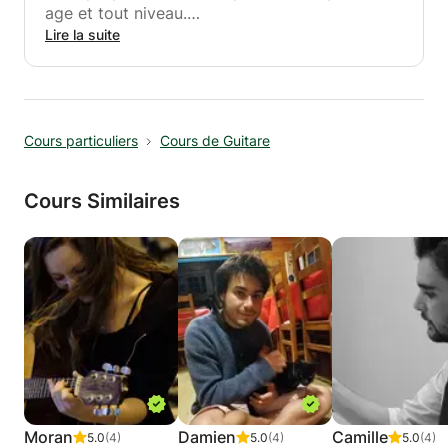
age et tout niveau.
Mon enseignement sera en premier lieu centré
Lire la suite
sur la maîtrise technique indispensable de cet
instrument, (émission du son, articulation,
justesse...) qui vous permettra de jouer la
musique que vous aimez.
Cours particuliers
Cours de Guitare
Je peux également enseigner l'improvisation et
l'harmonie, principalement dans les contextes
des musiques afro-américaines.
Cours Similaires
Moran
Damien
Camille
5.0
(4)
5.0
(4)
5.0
(4)