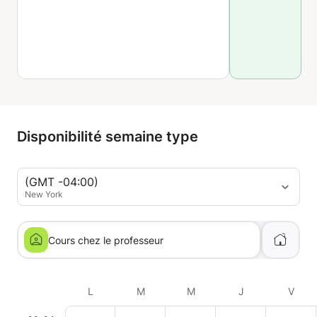
Disponibilité semaine type
(GMT -04:00)
New York
Cours chez le professeur
L
M
M
J
V