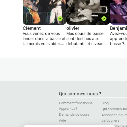
Clément
olivier
Benjam
Vous venez de vous
Mes cours de basse
Avez-vou
lancer dans la basse et
sont destinés aux
apprendre
j'aimerais vous aider.
débutants et niveau
basse ?
Je vous apporterais
intermédiaire. Ils sont
conseils, méthodes et
adaptés en fonction du
On pense
techniques
niveau, des envies et
apprendre
d'apprentissages que
des besoins de l'élève.
violon, la
mes professeurs m'ont
L'objectif est de
chant. M
enseignés. Vous
transmettre ma passion
trop rare
choisirez les morceaux
de la musique et de
basse. Po
que vous voudrez
donner les outils
un instr
apprendre, sans vous
théoriques et
qui perm
Qui sommes-nous ?
plonger dans le solfège
techniques afin qu'il
groupe t
(ayant moi-même
progresse dans son
rapideme
Comment fonctionne
Blog
commencé en
niveau instrumental et
Professe
Apprentus?
Qui sommes-no
autodidacte).
qu'il développe sa
DEM (fin
Demande de cours
musicalité.
conserva
Annonces cour
Musiques
Aide
particuliers
Le cours
guitarist
Presse
Confidentialité 