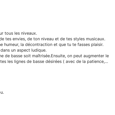
r tous les niveaux.
de tes envies, de ton niveau et de tes styles musicaux.
e humeur, la décontraction et que tu te fasses plaisir.
t dans un aspect ludique.
gne de basse soit maîtrisée.Ensuite, on peut augmenter le
es les lignes de basse désirées ( avec de la patience,
es, différents aspects techniques ( indépendance des
 que des covers de chansons et de l'improvisation.
u.