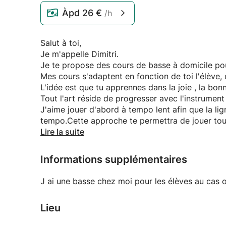
Àpd
26 €
/h
Salut à toi,
Je m'appelle Dimitri.
Je te propose des cours de basse à domicile pou
Mes cours s'adaptent en fonction de toi l'élève, 
L'idée est que tu apprennes dans la joie , la bonn
Tout l'art réside de progresser avec l'instrumen
J'aime jouer d'abord à tempo lent afin que la li
tempo.Cette approche te permettra de jouer tout
de la rigueur et du plaisir évidemment )
Lire la suite
De manière générale, on abordera
le travail des rythmes, les arpèges et les gamm
Informations supplémentaires
mains, notes mortes, slap,...),l'harmonie,...ainsi
J ai une basse chez moi pour les élèves au cas o
Voila, je te souhaite une belle journée,
Lieu
Dimitri