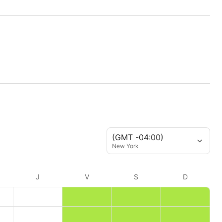
(GMT -04:00)
New York
J
V
S
D