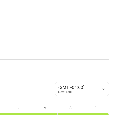
(GMT -04:00)
New York
J
V
S
D