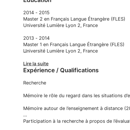
Education
Remarque: Je vous rappelle que l'harcèlement est
2014 - 2015
Master 2 en Français Langue Étrangère (FLES)
Université Lumière Lyon 2, France
2013 - 2014
Master 1 en Français Langue Étrangère (FLES)
Université Lumière Lyon 2, France
2012 - 2013
Lire la suite
Expérience / Qualifications
Spécialisation en Français Langue Étrangère (FL
Université de l’État de Rio de Janeiro, Brésil
Recherche
2012
DALF C1 (Diplôme approfondi de langue françai
Mémoire le rôle du regard dans les situations d
2006 - 2010
Mémoire autour de l’enseignement à distance (2
Licence en Lettres (Français et Portugais)
Université Fédérale de Rio de Janeiro, Brésil
Participation à la recherche à propos de l’éval