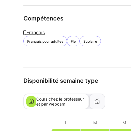
Compétences
Français
Français pour adultes
Fle
Scolaire
Disponibilité semaine type
Cours chez le professeur
et par webcam
L
M
M