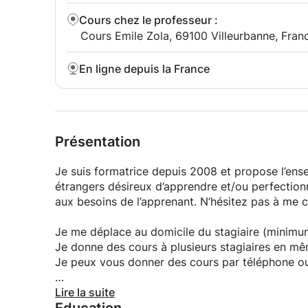
Cours chez le professeur
:
Cours Emile Zola, 69100 Villeurbanne, Fran
En ligne depuis la France
Présentation
Je suis formatrice depuis 2008 et propose l’ens
étrangers désireux d’apprendre et/ou perfection
aux besoins de l’apprenant. N’hésitez pas à me 
Je me déplace au domicile du stagiaire (minimu
Je donne des cours à plusieurs stagiaires en m
Je peux vous donner des cours par téléphone 
Je suis professeur entrepreneur, je peux vous don
Lire la suite