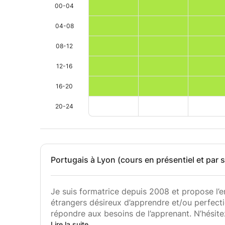
00-04
04-08
08-12
12-16
16-20
20-24
Portugais à Lyon (cours en présentiel et par 
Je suis formatrice depuis 2008 et propose l’
étrangers désireux d’apprendre et/ou perfect
répondre aux besoins de l’apprenant. N’hésit
ou faire un devis.
Lire la suite