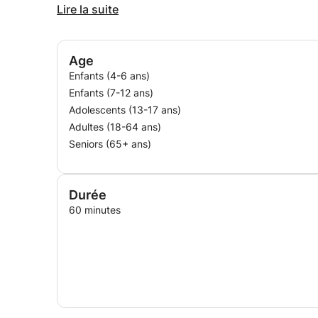
Pratiques pédagogiques
Lire la suite
Conception d’outils pédagogiques
Cours de langues par visioconférence
Age
Utilisation des TICE
Enfants (4-6 ans)
Rédaction de rapports
Enfants (7-12 ans)
Préparation au DELF/DALF, Projet Voltaire, CLE
Adolescents (13-17 ans)
Adultes (18-64 ans)
Préparation de journées/colloques
Seniors (65+ ans)
Durée
60 minutes