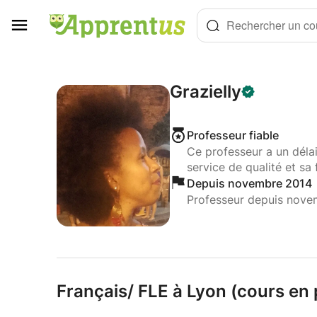
Panneau de gestion des cookies
Rechercher un cou
Grazielly
Professeur fiable
Ce professeur a un déla
service de qualité et sa 
Depuis novembre 2014
Professeur depuis nove
Français/
FLE à Lyon (cours en p