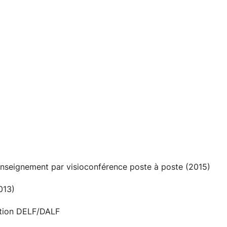
 un délit passible de sanction.
ES)
se)
’enseignement par visioconférence poste à poste (2015)
013)
uation DELF/DALF