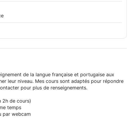
ce
eignement de la langue française et portugaise aux
ner leur niveau. Mes cours sont adaptés pour répondre
contacter pour plus de renseignements.
n 2h de cours)
ême temps
ou par webcam
ner la facture si besoin.