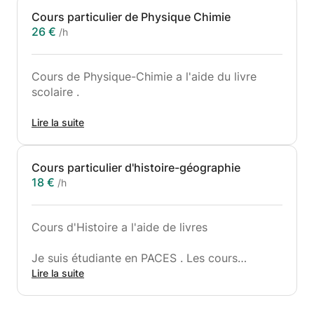
Cours particulier de Physique Chimie
26 €
/h
Cours de Physique-Chimie a l'aide du livre
scolaire .
Je suis étudiante en PACES . Les cours
Lire la suite
s'adressent aux élèves allant du collège au
lycée et concernent uniquement certains
Cours particulier d'histoire-géographie
matières physique-chimie, l'Anglais et Histoire-
18 €
/h
Géographie. Je peux assurer une préparation
et un soutien aussi bien pour les examens
(brevet, bac...) que pour les cours et les
Cours d'Histoire a l'aide de livres
devoirs au cours de l'année. L'objectif des
cours c'est d'apprendre a l'élève la
Je suis étudiante en PACES . Les cours
méthodologie, d'acquérir des connaissances et
s'adressent aux élèves allant du collège au
Lire la suite
d'éveiller sa curiosité.
lycée et concernent uniquement certains
matières physique-chimie, l'Anglais et Histoire-