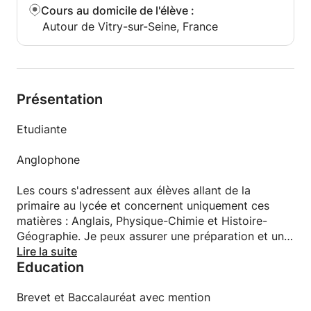
Cours au domicile de l'élève
:
Autour de Vitry-sur-Seine, France
Présentation
Etudiante
Anglophone
Les cours s'adressent aux élèves allant de la
primaire au lycée et concernent uniquement ces
matières : Anglais, Physique-Chimie et Histoire-
Géographie. Je peux assurer une préparation et un
soutien aussi bien pour les examens (brevet, bac...)
Lire la suite
Education
que pour les cours et les devoirs au cours de
l'année.
Brevet et Baccalauréat avec mention