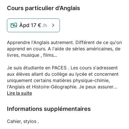
Cours particulier d'Anglais
Àpd
17 €
/h
Apprendre l'Anglais autrement. Différent de ce qu'on
apprend en cours. A l'aide de séries américaines, de
livres, musique , films...
Je suis étudiante en PACES . Les cours s'adressent
aux élèves allant du collège au lycée et concernent
uniquement certains matières physique-chimie,
l'Anglais et Histoire-Géographie. Je peux assurer
une préparation et un soutien aussi bien pour les
Lire la suite
examens (brevet, bac...) que pour les cours et les
devoirs au cours de l'année. L'objectif des cours
Informations supplémentaires
c'est d'apprendre a l'élève la méthodologie,
d'acquérir des connaissances et d'éveiller sa
Cahier, stylos .
curiosité.