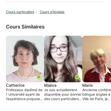
Géographie. Je peux assurer une préparation
et un soutien aussi bien pour les examens
Cours particuliers
Cours d'Anglais
(brevet, bac...) que pour les cours et les
devoirs au cours de l'année. L'objectif des
cours c'est d'apprendre a l'élève la
Cours Similaires
méthodologie, d'acquérir des connaissances et
d'éveiller sa curiosité.
Catherine
Maéva
Marie
Professeur diplômé de
Je suis actuellement
Ancienne confére
l' Université ayant de
disponible pour donner
bilingue anglais à 
l'expérience propose
des cours particuliers
Ville de Paris, je
des cours de français
d'anglais à des élèves
souhaite aider les
et d'anglais dans les
du CP à la terminale.
étudiants à être p