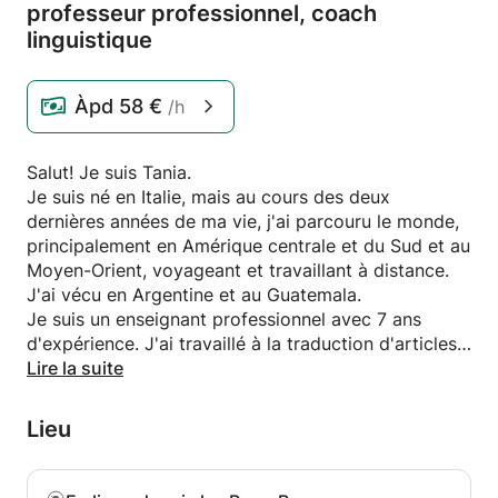
professeur professionnel,
coach
linguistique
Àpd
58 €
/h
Salut! Je suis Tania.
Je suis né en Italie, mais au cours des deux
dernières années de ma vie, j'ai parcouru le monde,
principalement en Amérique centrale et du Sud et au
Moyen-Orient, voyageant et travaillant à distance.
J'ai vécu en Argentine et au Guatemala.
Je suis un enseignant professionnel avec 7 ans
d'expérience. J'ai travaillé à la traduction d'articles
médicaux et juridiques, de panneaux du musée du
Lire la suite
verre de Venise et j'ai travaillé comme interprète à la
cour de Venise.
Lieu
J'ai un diplôme en langues, je suis certifiée en droit
international et je suis coach linguistique. Coach
linguistique signifie que je vous apprends non