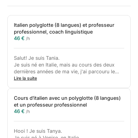
Italien polyglotte (8 langues) et professeur
professionnel, coach linguistique
46 €
/h
Salut! Je suis Tania.
Je suis né en Italie, mais au cours des deux
dernières années de ma vie, j'ai parcouru le
monde, principalement en Amérique centrale
Lire la suite
et du Sud et au Moyen-Orient, voyageant et
travaillant à distance.
Cours d'italien avec un polyglotte (8 langues)
Je suis un enseignant professionnel avec 6 ans
et un professeur professionnel
d'expérience. J'ai travaillé sur la traduction
46 €
/h
d'articles médicaux et juridiques, de panneaux
au musée du verre de Venise et j'ai travaillé
comme interprète à la cour de Venise.
Hooi ! Je suis Tanya.
J'ai un diplôme en langues, je suis certifiée en
Je suis né à Venise, en Italie.