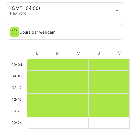
beaucoup, Tanya ! 🙌🇮🇹
(GMT -04:00)
New York
Cours par webcam
L
M
M
J
V
00-04
04-08
08-12
12-16
16-20
20-24