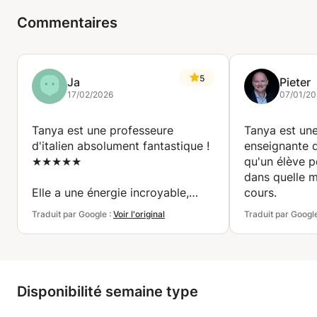
Commentaires
5
Ja
Pieter
17/02/2026
07/01/20
Tanya est une professeure
Tanya est une
d'italien absolument fantastique !
enseignante q
★★★★★
qu'un élève p
dans quelle m
Elle a une énergie incroyable,
cours.
explique tout avec une clarté et
Traduit par Google :
Voir l'original
Traduit par Googl
une patience remarquables, et
rend les cours amusants et super
dynamiques. De plus, elle est très
attentionnée et trouve toujours le
moyen de nous motiver. Je la
Disponibilité semaine type
recommande vivement ! Merci