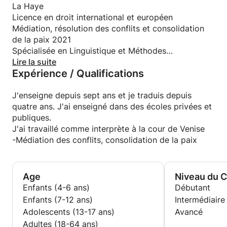
étrangère.
d'articles médicaux et juridiques, de panneaux du
La Haye
Mes cours s'appuient sur une méthode spécifique
musée du verre de Venise et j'ai travaillé comme
Licence en droit international et européen
que j'ai conçue pour faciliter et accélérer
interprète judiciaire.
Médiation, résolution des conflits et consolidation
l'apprentissage.
Je suivrai de près tout votre parcours
de la paix 2021
Mes cours sont disponibles en italien, anglais,
d'apprentissage pour tirer le meilleur parti de vos
Spécialisée en Linguistique et Méthodes
espagnol, français, hébreu, néerlandais et arabe.
compétences !
d'Apprentissage des Langues 2020
Lire la suite
COURS COLLECTIFS possibles !
Expérience / Qualifications
C'est parce que j'aime apprendre de nouvelles
À bientôt! :-)
langues! C'est pourquoi après des années d'études
je suis devenu polyglotte (8 langues - italien,
J'enseigne depuis sept ans et je traduis depuis
anglais, espagnol, français, japonais, arabe, hébreu,
quatre ans. J'ai enseigné dans des écoles privées et
néerlandais) et j'ai imaginé une méthode pour vous
publiques.
enseigner la langue que vous souhaitez apprendre !
J'ai travaillé comme interprète à la cour de Venise
-Médiation des conflits, consolidation de la paix
J'ai travaillé avec des dizaines d'étudiants, les
aidant à tirer le meilleur parti d'eux-mêmes et à
réussir dans la langue qu'ils voulaient apprendre. Je
Age
Niveau du 
pense qu'il est très important de donner des cours
Enfants (4-6 ans)
Débutant
axés sur la personne, afin de pouvoir donner une
Enfants (7-12 ans)
Intermédiaire
éducation sur mesure. De cette façon, il y a de la
Adolescents (13-17 ans)
Avancé
place pour tous les aspects de l'apprentissage d'une
Adultes (18-64 ans)