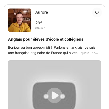
Aurore
29€
60-min.
Anglais pour élèves d'école et collégiens
Bonjour ou bon après-midi ! Parlons en anglais! Je suis
une française originaire de France qui a vécu quelques
années à Londres et maintenant je suis de retour en
France et j'ai très envie de mettre en pratique mon anglais
pour vous aider étudiants/élèves à améliorer votre anglais
! J'ai 32 ans et j'ai récemment réussi le TOEIC avec un
score de 945. À terme, mon rêve est de travailler en école
maternelle ou primaire avec des enfants. Je parle
parfaitement anglais (je rêve même parfois en anglais !)
Pourquoi est-ce que je souhaite mettre en pratique mon
anglais ? Parce que je sais que ce n'est pas toujours facile
d'apprendre une langue surtout pour les jeunes et les