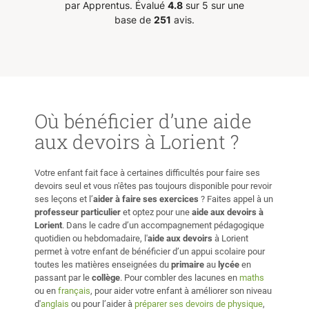
par Apprentus.
Évalué
4.8
sur 5 sur une
elle, ces cours ne dégagent aucun
viveme
base de
251
avis.
stress. Le fait de pouvoir avancer
ject,
sérieusement dans mon étude, et
dans la bonne humeur, me motive
rning
et me donne hâte d'avoir mon
to
prochain cours.
”
in
Où bénéficier d’une aide
gets.
aux devoirs à Lorient ?
善的教
以準備好
Votre enfant fait face à certaines difficultés pour faire ses
師做討論
devoirs seul et vous n'êtes pas toujours disponible pour revoir
ses leçons et l’
aider à faire ses exercices
? Faites appel à un
professeur particulier
et optez pour une
aide aux devoirs à
Lorient
. Dans le cadre d’un accompagnement pédagogique
quotidien ou hebdomadaire, l'
aide aux devoirs
à Lorient
permet à votre enfant de bénéficier d’un appui scolaire pour
toutes les matières enseignées du
primaire
au
lycée
en
passant par le
collège
. Pour combler des lacunes en
maths
ou en
français
, pour aider votre enfant à améliorer son niveau
d'
anglais
ou pour l’aider à
préparer ses devoirs de physique
,