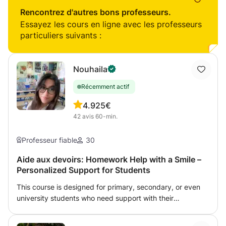
Rencontrez d'autres bons professeurs.
Essayez les cours en ligne avec les professeurs
particuliers suivants :
Nouhaila
Récemment actif
4.9
25€
42
avis
60-min.
Professeur fiable
30
Aide aux devoirs: Homework Help with a Smile –
Personalized Support for Students
This course is designed for primary, secondary, or even
university students who need support with their
homework, want to better understand their lessons, or
prepare for exams. I offer personalized guidance in a