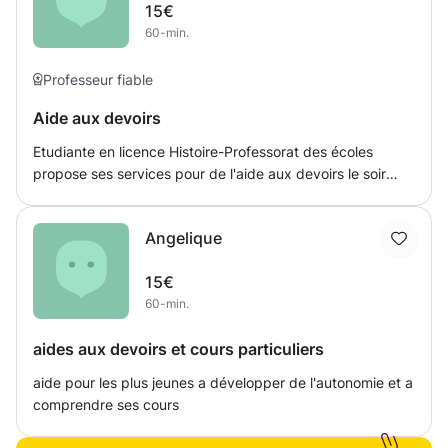
15€
difficulté et défavorisés.
60-min.
Professeur fiable
Aide aux devoirs
Etudiante en licence Histoire-Professorat des écoles
propose ses services pour de l'aide aux devoirs le soir
après l'école. Le moment des devoirs est très important
pour l'élève puisqu'il permet de revoir des notions
Angelique
incomprises, pas assez étudié en classe et pour des
élèves qui arrivent au collège ou au lycée, apprendre une
15€
nouvelle organisation et de nouvelles méthodes de travail.
60-min.
aides aux devoirs et cours particuliers
aide pour les plus jeunes a développer de l'autonomie et a
comprendre ses cours