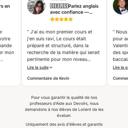
Explications simples et structurées ✔ Matériel inclus. ✔
rs en
🇬🇧🇺🇸Parlez anglais
Environnement convivial et motivant. ✔ Surveillance et
avec confiance —
retour d'information continus. 💻 Modalité Cours en ligne
e
Voyages | Affaires |
ou en personne. ⭐ Idéal pour vous si vous souhaitez :
s)
Examens |
Repartez de zéro sans stress. Améliorez votre expression
Conversation 📚🗣️🤑✈️
ur
“
J'ai eu mon premier cours et
“
Nous 
orale et votre compréhension réelle. Préparez-vous pour
(Charleroi)
votre
j'en suis ravi, Le cours était
pour a
TOPIKE I Comprendre la culture coréenne en plus de la
emande
préparé et structuré, dans la
Valent
langue. 📩 Contactez-moi et nous élaborerons ensemble
uer mon
recherche de la matière qui serait
des sp
votre programme d'apprentissage personnalisé.
Apprendre le coréen peut être amusant, efficace et
pertinente pour mon niveau
baccala
motivant !
on
actuel, et s'est déroulé à un
compéte
Lire la suite
Lire la s
rythme soutenu, la professeure
tout au
Commentaire de Kevin
Comment
en
est bien là pour enseigner et s'y
pédago
vres
attèle avec professionnalisme.
s’adap
tions.
J'ai constaté avec évidence que
Valenti
Pour vous garantir la qualité de nos
iller
l'on peut bien apprendre et
a énor
professeurs d'Aide aux Devoirs, nous
s
progresser avec elle. Autre chose
et a fa
demandons à nos élèves de Lorient de les
 a
importante, Nouhaila donne cours
sur le 
évaluer.
t to
avec sympathie et attention, il est
en elle
Uniquement des avis d'élèves et garantis
mainly
très agréable d'apprendre avec
que n