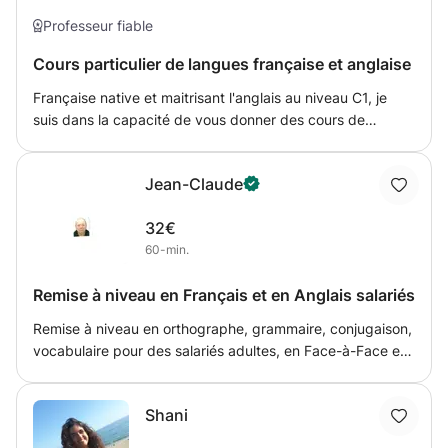
Professeur fiable
Cours particulier de langues française et anglaise
Française native et maitrisant l'anglais au niveau C1, je
suis dans la capacité de vous donner des cours de
adaptés à votre façon de travailler. De manière ludique ou
de façon plus scolaire, je pourrai vous enseigner les bases
Jean-Claude
de ces langue afin que vous puissiez peut-être finir par
parler couramment.
32€
60-min.
Remise à niveau en Français et en Anglais salariés
Remise à niveau en orthographe, grammaire, conjugaison,
vocabulaire pour des salariés adultes, en Face-à-Face en
entreprises ou au domicile du salarié, en D.I.F. : Droit
Individuel de Formation ou en C.P.F. : Compte Personnel
Shani
de Formation, dans les entreprises de Rouen 76000 à
Elbeuf 76500 et d'Elbeuf à Vernon 27200. Remise à