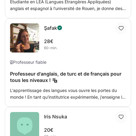
Etudiante en LEA (Langues Étrangères Appliquées)
anglais et espagnol à l'université de Rouen, je donne des
cours débutants à avancés. L'objectif est de faire
progresser l’élève le mieux possible, de l'aider à faire ses
Şafak
devoirs ou préparer ses examens. Les leçons se font en
français et en langue étrangère, à terme, le but est que
28€
les leçons se fassent majoritairement en anglais ou en
60-min.
espagnol selon la langue choisie.
Professeur fiable
Professeur d'anglais, de turc et de français pour
tous les niveaux !
L'apprentissage des langues vous ouvre les portes du
monde ! En tant qu'institutrice expérimentée, j'enseigne le
français, l'anglais et le turc depuis 2010 dans différents
pays auprès d'enfants en milieu scolaire ou d'adultes pour
Iris Nsuka
des besoins professionnels. N'hésitez pas à me contacter
! Şafak
20€