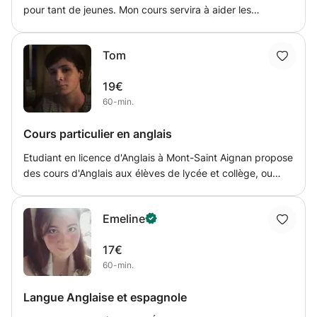
pour tant de jeunes. Mon cours servira à aider les
collégiens/lycéens ayant des difficultés avec les matières
scientifiques (SVT, mathématiques, sciences physiques)
Tom
ou encore en anglais puisque cette une matière pouvant
avoir plus ou moins d'affinités avec les sciences.
19€
60-min.
Cours particulier en anglais
Etudiant en licence d'Anglais à Mont-Saint Aignan propose
des cours d'Anglais aux élèves de lycée et collège, ou
encore aux adultes qui désirent combler leurs lacunes.
Selon les besoins de chacun, je m'attarderai sur la
Emeline
grammaire de la langue, le vocabulaire, et la méthodologie
de l'apprentissage de l'anglais en général.
17€
60-min.
Langue Anglaise et espagnole