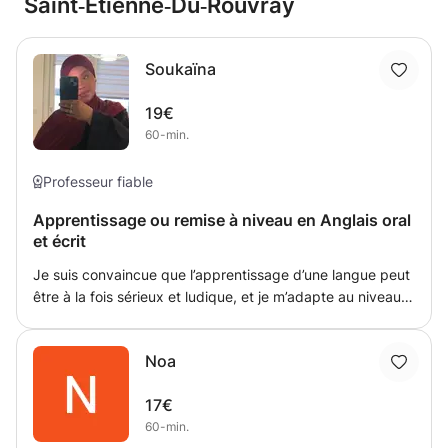
Saint‑Étienne‑Du‑Rouvray
Soukaïna
19€
60-min.
Professeur fiable
Apprentissage ou remise à niveau en Anglais oral
et écrit
Je suis convaincue que l’apprentissage d’une langue peut
être à la fois sérieux et ludique, et je m’adapte au niveau
et aux besoins de chaque élève pour leur permettre de
progresser avec confiance. Je serais ravie de pouvoir
Noa
accompagner des élèves dans leur apprentissage de
l’anglais, que ce soit pour renforcer leurs bases, améliorer
17€
leur expression orale ou les préparer à un examen.
60-min.