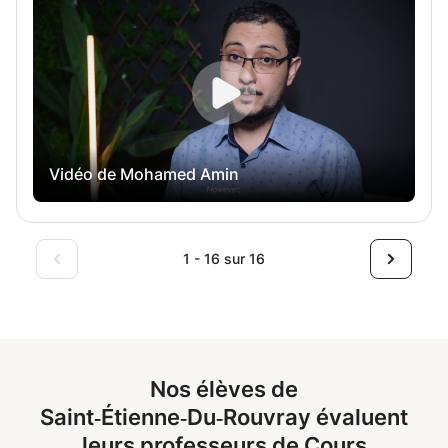
lisons divers supports, tels que des vidéos, des articles,
des récits, des poèmes et des caricatures, que nous
analysons ensuite ; nous mettons en scène des situations
de la vie quotidienne ; nous prenons position et pratiquons
le débat. Cependant, il ne s'agit pas uniquement de
s'exercer à parler. Je veille également à ce que
l'apprenant progresse. Mon rôle est de m'assurer qu'il ne
Vidéo de Mohamed Amin
répète pas les mêmes erreurs ni n'utilise sans cesse les
mêmes expressions à l'oral. Afin de continuer à
progresser, j'emmène mon élève dans un voyage qui
implique : • Améliorer leur grammaire. • Corriger leur
1 - 16 sur 16
prononciation. • Enrichir leur vocabulaire en apprenant à
utiliser de nouveaux mots et des expressions idiomatiques
courantes. À la fin de ce cours, vous devriez être capable
de parler anglais couramment et avec confiance. PS :
Grâce à ma spécialisation universitaire, j'apporte
également mon aide à la rédaction académique et à
Nos élèves de
l'écriture créative.
Saint‑Étienne‑Du‑Rouvray évaluent
leurs professeurs de Cours