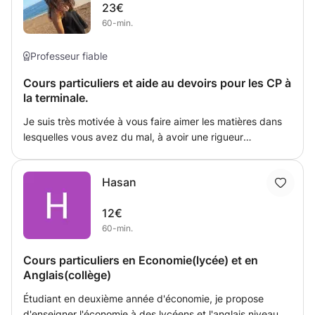
23€
niveau en Anglais courant à l'oral comme à l'écrit pour
60-min.
salariés débutants A0/A1/A2 du C.E.C.R. Langues.
Alphabétisation pour les salariés adultes ayant peu
fréquenté l'école ou qui ont oublié les bases du Français,
Professeur fiable
lecture/compréhension, écriture, calcul.
Cours particuliers et aide au devoirs pour les CP à
la terminale.
Je suis très motivée à vous faire aimer les matières dans
lesquelles vous avez du mal, à avoir une rigueur
essentielle et de bonnes méthodes de travail ! Je suis en
première année à l'INSA de Rouen et j'ai obtenu mon
Hasan
brevet et mon bac avec mention très bien.
12€
60-min.
Cours particuliers en Economie(lycée) et en
Anglais(collège)
Étudiant en deuxième année d'économie, je propose
d'enseigner l'économie à des lycéens et l'anglais niveau