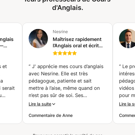
d'Anglais.
Nesrine
nglais
Maîtrisez rapidement
 —
l’Anglais oral et écrit
es |
avec nos tuteurs
professionnels et
🗣️🤑✈️
obtenez des
 et
“
J' apprécie mes cours d’anglais
“
Le pr
compétences comme
t
avec Nesrine. Elle est très
intére
les natifs 🥇 (Paris)
la
pédagogue, patiente et sait
pédago
 serait
mettre à l’aise, même quand on
vidéos
u
n’est pas sûr de soi. Ses
pour m
n
explications sont claires, ses
langue.
Lire la suite
Lire la s
eure
cours sont bien structurés et
appréci
Commentaire de Anne
Comment
et s'y
interactifs, ce qui rend
qu’il 
sme.
l’apprentissage agréable et
remarq
e que
motivant. Grâce à elle, je gagne
suivant