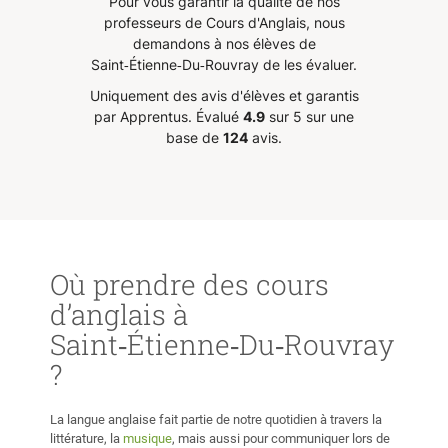
Pour vous garantir la qualité de nos
t
en confiance et en aisance à
professeurs de Cours d'Anglais, nous
e chose
l’oral. Je la recommande vivement
demandons à nos élèves de
e cours
!
”
Saint‑Étienne‑Du‑Rouvray de les évaluer.
, il est
Uniquement des avis d'élèves et garantis
 avec
par Apprentus.
Évalué
4.9
sur 5 sur une
t aucun
base de
124
avis.
avancer
de, et
 motive
mon
Où prendre des cours
d’anglais à
Saint‑Étienne‑Du‑Rouvray
?
La langue anglaise fait partie de notre quotidien à travers la
littérature, la
musique
, mais aussi pour communiquer lors de