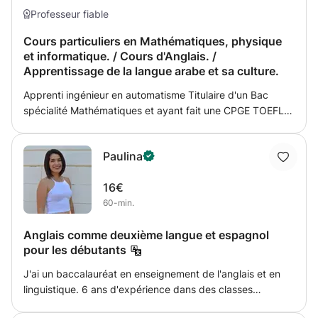
Professeur fiable
Cours particuliers en Mathématiques, physique
et informatique. / Cours d'Anglais. /
Apprentissage de la langue arabe et sa culture.
Apprenti ingénieur en automatisme Titulaire d'un Bac
spécialité Mathématiques et ayant fait une CPGE TOEFL
en préparation. Je propose des cours de mathématiques
jusqu'au niveau Bac+2, maîtrise TOTALE. Ainsi que des
Paulina
cours d'anglais tout niveau. Etant trilingue, je propose
l'apprentissage de la langue arabe
16€
60-min.
Anglais comme deuxième langue et espagnol
pour les débutants
J'ai un baccalauréat en enseignement de l'anglais et en
linguistique. 6 ans d'expérience dans des classes
d'entreprises, d'adultes, d'école primaire, de tutorat et de