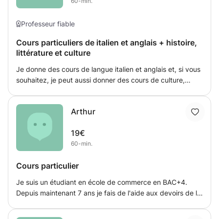
60-min.
Professeur fiable
Cours particuliers de italien et anglais + histoire,
littérature et culture
Je donne des cours de langue italien et anglais et, si vous
souhaitez, je peut aussi donner des cours de culture,
littérature et d'histoire. Mon objectif est de faire
progresser l’élève dans ses études dans un
Arthur
environnement détendu et amusant. Je donne des devoirs
après chaque leçon et fournis périodiquement des
19€
rapports d'avancement.
60-min.
Cours particulier
Je suis un étudiant en école de commerce en BAC+4.
Depuis maintenant 7 ans je fais de l'aide aux devoirs de la
primaire au collège et je donne des cours particuliers en
mathématiques et en anglais pour le collège et le lycée.