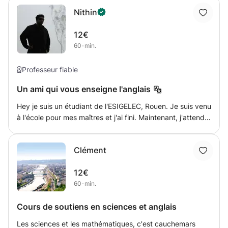
cours privés à tous les niveaux. J'ai aussi donné des cours
Nithin
d'espagnol car c'est ma langue maternelle. Je propose
des cours dynamiques et divertissants, je prévois en
12€
fonction de vos besoins. Je suis disponible de 9h30 à
60-min.
15h30 à Rouen et ses environs.
Professeur fiable
Un ami qui vous enseigne l'anglais
Hey je suis un étudiant de l'ESIGELEC, Rouen. Je suis venu
à l'école pour mes maîtres et j'ai fini. Maintenant, j'attends
l'obtention de mon diplôme en avril 2015. Pendant la
journée, j'ai beaucoup de temps libre que je voudrais
Clément
occuper en enseignant des cours d'anglais privés, en
prenant soin de / jouant avec les enfants ou en aidant
12€
simplement quelqu'un à pratiquer cette langue.
60-min.
Cours de soutiens en sciences et anglais
Les sciences et les mathématiques, c'est cauchemars