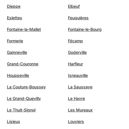
Dieppe
Elbeuf
Eslettes
Feuquières
Fontaine-la-Mallet
Fontaine-le-Bourg
Formerie
Fécamp
Gainneville
Goderville
Grand-Couronne
Harfleur
Houppeville
Isneauville
La Couture-Boussey
La Saussaye
Le Grand-Quevilly
Le Havre
Le Thuit-Signol
Les Mureaux
Lisieux
Louviers