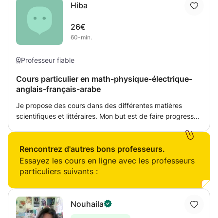
Hiba
Je suis quelqu'un de très pédagogue. Mes élèves
progressent toujours.
26€
60-min.
Professeur fiable
Cours particulier en math-physique-électrique-
anglais-français-arabe
Je propose des cours dans des différentes matières
scientifiques et littéraires. Mon but est de faire progresser
l'élève sans le surcharger, je suis en mesure de lui
apporter une aide méthodologique appropriée dont les
objectifs principaux seront de combler les lacunes
Rencontrez d'autres bons professeurs.
identifiées de l'élève, de renforcer ses acquis et de
Essayez les cours en ligne avec les professeurs
préparer à ses examens
particuliers suivants :
Nouhaila