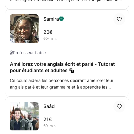
collège. Mon but est d'adapter l'enseignement en fonction
de chaque élève et d'aider à la préparation des examens
Samira
et la mémorisation à long terme à travers des techniques
et méthodes de mémorisation prouvés par les
20€
neurosciences.
60-min.
Professeur fiable
Améliorez votre anglais écrit et parlé - Tutorat
pour étudiants et adultes
Ce cours aidera les personnes désirant améliorer leur
anglais parlé et leur grammaire et à apprendre les
expressions anglaises simples et faciles à utiliser dans la
vie quotidienne. Pour les étudiants qui étudient déjà
Saâd
l'anglais à l'école, cette classe peut constituer une plate-
forme d'apprentissage complémentaire à améliorer et je
21€
peux également vous aider à faire vos devoirs d'anglais
60-min.
jusqu'au niveau BAC.