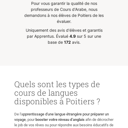
Pour vous garantir la qualité de nos
t
des mots ou des conjugaisons. Il
en con
professeurs de Cours d'Arabe, nous
e chose
a une approche qui lui est propre
l’oral
demandons à nos élèves de Poitiers de les
e cours
et qui permet, en tant
!
”
évaluer.
, il est
qu’apprenant, de comprendre ce
Uniquement des avis d'élèves et garantis
 avec
que l’on apprend et donc de
par Apprentus.
Évalué
4.9
sur 5 sur une
t aucun
mieux retenir. Je conseille et
base de
172
avis.
avancer
recommande Fawzi les yeux
de, et
fermés à quiconque souhaiterait
 motive
apprendre une nouvelle langue
”
mon
Quels sont les types de
cours de langues
disponibles à Poitiers ?
De l'a
pprentissage d'une langue étrangère pour préparer un
voyage
, pour
booster votre niveau d’anglais
afin de décrocher
le job de vos rêves ou pour répondre aux besoins éducatifs de