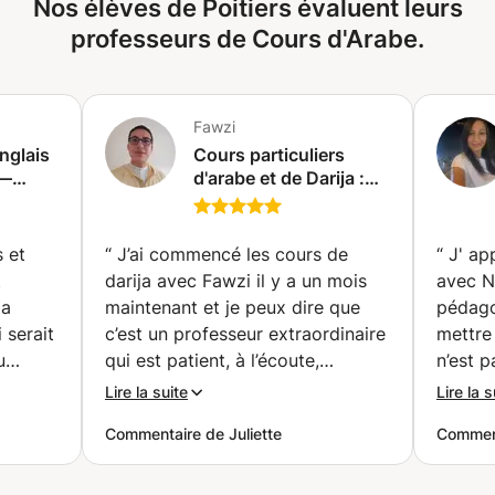
Nos élèves de Poitiers évaluent leurs
professeurs de Cours d'Arabe.
Fawzi
nglais
Cours particuliers
 —
d'arabe et de Darija :
es |
Langue et
communication [EN
🗣️🤑✈️
LIGNE] (Paris)
 et
“
J’ai commencé les cours de
“
J' ap
t
darija avec Fawzi il y a un mois
avec Ne
la
maintenant et je peux dire que
pédago
 serait
c’est un professeur extraordinaire
mettre
u
qui est patient, à l’écoute,
n’est p
n
bienveillant et très pédagogue. Le
explica
Lire la suite
Lire la s
eure
fait qu’il soit linguiste permet
cours s
Commentaire de Juliette
Commen
et s'y
d’apporter de la logique et un
interac
sme.
contexte historique aux
l’appre
e que
différentes règles de construction
motivan