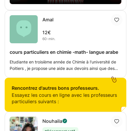
Amal
12€
60-min.
cours particuliers en chimie -math- langue arabe
Etudiante en troisième année de Chimie à l'université de
Poitiers , je propose une aide aux devoirs ainsi que des
cours particuliers " tous niveaux " dans différentes
disciplines telles que: - Mathématiques - Physique -
Chimie -Arabe N'hésitez pas à me contacter pour plus
Rencontrez d'autres bons professeurs.
des renseignements
Essayez les cours en ligne avec les professeurs
particuliers suivants :
Nouhaila