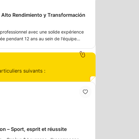
 Alto Rendimiento y Transformación
 professionnel avec une solide expérience
née pendant 12 ans au sein de l'équipe
le a participé aux Jeux olympiques de Rio
et
ticuliers suivants :
hodologie
e, ce qui a permis d'obtenir des résultats
onnel et orienté vers les résultats.
n – Sport, esprit et réussite