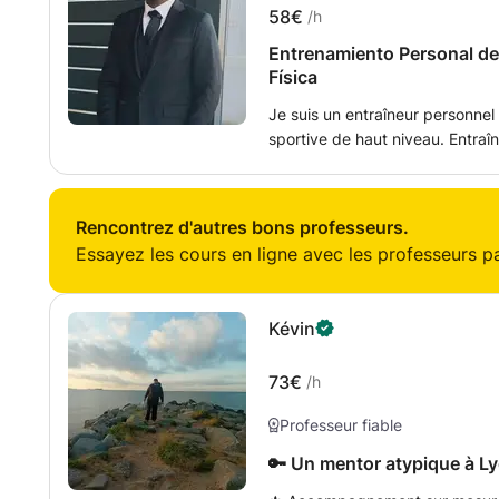
58€
/h
Entrenamiento Personal de
Física
Je suis un entraîneur personnel
sportive de haut niveau. Entraî
nationale française de judo, el
2016. Offre des services 100% personnalisés, adaptés à votre niveau,
vos objets et votre style de vie : • Perdida de grasa • Tonification 
Rencontrez d'autres bons professeurs.
renforcement musculaire • Amélioration des performances physiques •
Essayez les cours en ligne avec les professeurs par
Bonne condition physique générale J'ai travaillé avec une mét
structurée, sécurisée et efficac
concrets et durables. Les séances peuvent être réalisées : • Dans la salle
Kévin
de sport • À la maison • En plein air • À distance (en ligne)
Entrepreneuriat sérieux, professi
73€
/h
Professeur fiable
🔑 Un mentor atypique à Lyo