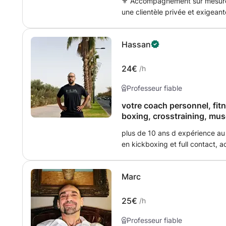
⚜️ Accompagnement sur mesur
une clientèle privée et exigean
coach sportif. Mon approche repo
performance : boxe, self-défen
Hassan
spécifique. Équilibre & énergie
fonctionnelle et vitalité. Confid
conçues sur mesure, en toute di
24€
/h
aux détails qui comptent. Cha
Professeur fiable
expérience personnalisée, pour d
durable. 📍 Présent entre Genè
votre coach personnel, fit
Nombre de clients volontairemen
boxing, crosstraining, muscu
accompagnement exclusif.
plus de 10 ans d expérience au 
en kickboxing et full contact, 
un cabinet medico-sportif. j of
atteindre leurs objectifs ave
Marc
professionnel.
25€
/h
Professeur fiable