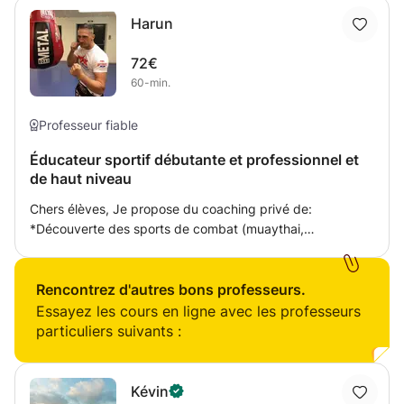
Harun
72€
60-min.
Professeur fiable
Éducateur sportif débutante et professionnel et
de haut niveau
Chers élèves, Je propose du coaching privé de:
*Découverte des sports de combat (muaythai,
kickboxing, K1 Rules, Boxe Anglaise) *Préparation
physique et mentale *Conseils en nutrition Je mets à votre
disposition toute mon expérience, ma passion pour les
Rencontrez d'autres bons professeurs.
sports de combats, la boxe éducative, amateur et de haut
Essayez les cours en ligne avec les professeurs
niveau, pour vous apprendre les abc du noble art, vous
particuliers suivants :
aider à avoir une condition physique d'enfer, un mental de
guerrier, et un corps de fighter. J'enseigne la boxe
thaïlandaise, et la boxe pied poing (Kickboxing,boxe
Kévin