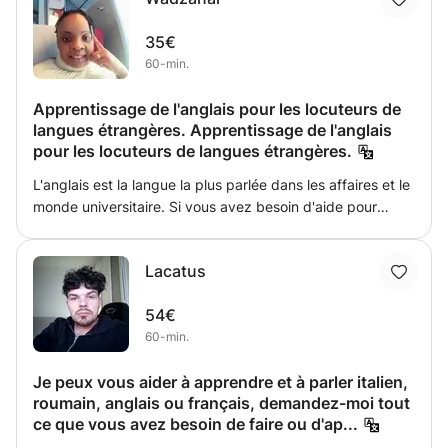
techniques pour vous aider à maîtriser cette langue.
35€
60-min.
Apprentissage de l'anglais pour les locuteurs de
langues étrangères. Apprentissage de l'anglais
pour les locuteurs de langues étrangères.
L'anglais est la langue la plus parlée dans les affaires et le
monde universitaire. Si vous avez besoin d'aide pour
apprendre la grammaire et vous exprimer, je suis là pour
vous. Je forme les étudiants aux techniques d'examen. Je
Lacatus
travaille en fonction de leurs besoins. Je n'ai pas
d'approche universelle.
54€
60-min.
Je peux vous aider à apprendre et à parler italien,
roumain, anglais ou français, demandez-moi tout
ce que vous avez besoin de faire ou d'ap...