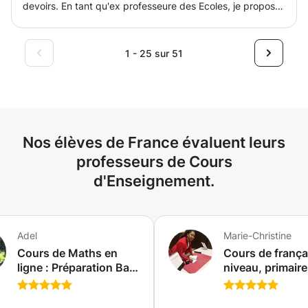
devoirs. En tant qu'ex professeure des Ecoles, je propose
mon aide à tous les niveaux du Primaire et en Français
pour le collège (autres matières envisageables). J'ai
travaillé en Rased auprès d'élèves en difficultés.
1 - 25 sur 51
Nos élèves de France évaluent leurs
professeurs de Cours
d'Enseignement.
Adel
Marie-Christine
Cours de Maths en
Cours de français tout
ligne : Préparation Bac
niveau, primaire
2024 ( google meet )
secondaire,
(Dubaï)
universitaire, sa