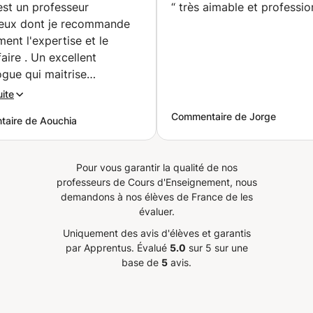
autre. (Évian-le
n professeur
“
très aimable et professio
Bains)
 recommande
ent l'expertise et le
faire . Un excellent
gue qui maitrise
tement son domaine de
uite
 Mme SCHUTZ
Commentaire de Jorge
aire de Aouchia
a
”
Pour vous garantir la qualité de nos
professeurs de Cours d'Enseignement, nous
demandons à nos élèves de France de les
évaluer.
Uniquement des avis d'élèves et garantis
par Apprentus.
Évalué
5.0
sur 5 sur une
base de
5
avis.