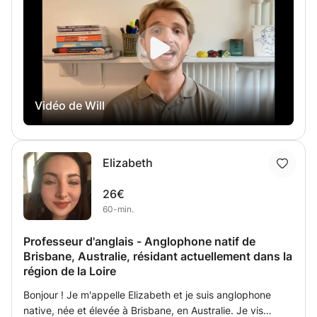
également que je préfère enseigner en personne, même si
je propose également des cours en ligne. Je suis de
langue maternelle australienne, bien qualifiée et
expérimentée dans l'enseignement de l'anglais pour tous
les âges et tous les niveaux. J'ai enseigné dans des styles
allant de l'anglais des affaires à l'apprentissage
Vidéo de Will
préscolaire (3-10 ans) et je travaille actuellement dans
deux lycées parisiens. Je suis un écrivain publié et j'ai
également l'expérience d'aider les étudiants à s'améliorer
dans ce domaine, que ce soit pour le travail, le milieu
Elizabeth
universitaire ou simplement comme passe-temps. Bon
apprentissage!
26€
60-min.
Professeur d'anglais - Anglophone natif de
Brisbane, Australie, résidant actuellement dans la
région de la Loire
Bonjour ! Je m'appelle Elizabeth et je suis anglophone
native, née et élevée à Brisbane, en Australie. Je vis