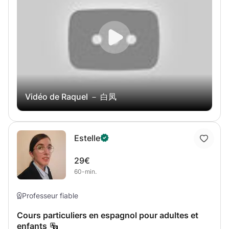
discuter, en utilisant différentes façons de donner votre
avis, etc. Non seulement l'accent espagnol d'Espagne
sera utilisé afin de vous familiariser avec TOUS LES
TYPES D'ACCENTS. * Dans le cas où le niveau n'est pas si
élevé, nous commencerons par les éléments les plus
élémentaires de la langue espagnole, et nous intégrerons
le contenu avec des JEUX et des CHANSONS, afin de
vous faire profiter du parcours d'apprentissage. *** IL NE
S'AGIT PAS DE DEVENIR LES PROCHAINS CERVANTES DE
Vidéo de Raquel － 白凤
LA VILLE ***, mais de pouvoir communiquer, comprendre,
écrire et s'amuser correctement tout en apprenant.
Estelle
29€
60-min.
Professeur fiable
Cours particuliers en espagnol pour adultes et
enfants