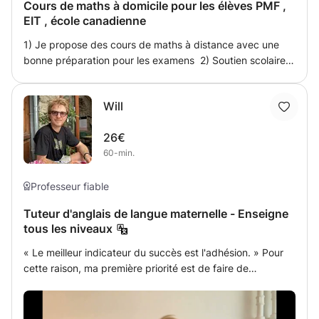
Cours de maths à domicile pour les élèves PMF ,
Marseille pour des cours particuliers. J'ai suivi des études
EIT , école canadienne
de littérature française et obtenu un master de
philosophie à la Sorbonne, et j'aime aider les gens à
1) Je propose des cours de maths à distance avec une
s'initier non seulement à la langue française, mais aussi à
bonne préparation pour les examens 2) Soutien scolaire
la culture et aux modes de pensée français. Que vous
durant l'année scolaire 3) Aide aux devoirs et dm. 4) suivi
soyez nouvellement arrivé en France ou que vous y viviez
pour les élèves des écoles françaises/ école canadienne
depuis des années, mon objectif est de vous aider à vous
Will
5) préparation pour Brevet
sentir plus à l'aise, plus confiant et plus intégré à la vie
quotidienne française.
26€
60-min.
Professeur fiable
Tuteur d'anglais de langue maternelle - Enseigne
tous les niveaux
« Le meilleur indicateur du succès est l'adhésion. » Pour
cette raison, ma première priorité est de faire de
l’apprentissage de l’anglais quelque chose qui passionne
et inspire mes étudiants. Si cela vous semble une corvée,
vous ne persisterez probablement pas ! Cela signifie