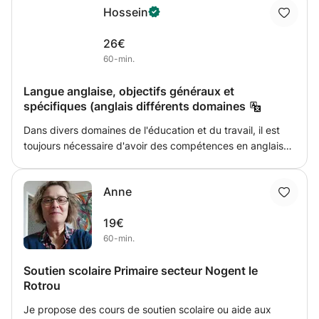
Hossein
nombreux élèves peu importe leur niveau. Pour une
remise à niveau, d’un examen ou simplement pour devenir
26€
meilleur en mathématiques n’hésitez pas à me contacter.
60-min.
Langue anglaise, objectifs généraux et
spécifiques (anglais différents domaines
Dans divers domaines de l'éducation et du travail, il est
toujours nécessaire d'avoir des compétences en anglais
pour mieux comprendre les sujets que nous étudions,
élargir nos domaines d'études, avoir une relation parfaite
Anne
avec les personnes avec qui nous interagissons.
oralement ou par écrit. En tant qu'expert du futur des
19€
affaires, connaître l'anglais nous aide à promouvoir notre
60-min.
niveau de compétence professionnelle.
Soutien scolaire Primaire secteur Nogent le
Rotrou
Je propose des cours de soutien scolaire ou aide aux