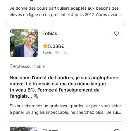
Je donne des cours particuliers adaptés aux besoins des
élèves en ligne ou en présentiel depuis 2017. Après avoir
évalué le niveau de l'élève, je propose des leçons et des
exercices pratiques. N'hésitez pas à me contacter si vous
Tobias
avez envie de découvrir une nouvelle langue ou de
progresser en espagnol.
5.0
36€
1
avis
60-min.
Professeur fiable
Née dans l'ouest de Londres, je suis anglophone
native. Le français est ma deuxième langue
(niveau B1). Formée à l'enseignement de
l'anglais...
Si vous cherchez un professeur particulier pour vous aider
à parler un anglais impeccable, ne cherchez plus ! Je suis
une professeure certifiée TEFL, originaire de Londres et
installée à Bordeaux depuis quatre ans. Mes méthodes