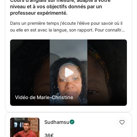
Cours d'anglais sur mesure, adapté à votre
niveau et à vos objectifs donnés par un
professeur expérimenté.
Dans un première temps j'écoute l'élève pour savoir où il
ou elle en est avec la langue, son rapport. Pour connaître
ses difficultés, ses points forts et faible. Et comment il ou
elle se projete et voit l'outil qu'est la langue. Ensuite je
l'évalue sur plusieurs aspects orale, écrit, compréhension
orale. Puis je détermine un programme à partir de ses
difficultés et lacunes relevées. Je lui expose ce que j'ai
relevé et ce sur quoi je lui propose que nous travaillons et
si il ou elle est d'accord.
Vidéo de Marie-Christine
Sudhamsu
36€