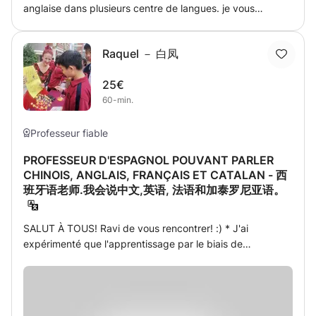
anglaise dans plusieurs centre de langues. je vous
propose des cours particuliers et individuels d'anglais
général et anglais des affaires, à fin de s'éxprimer et
Raquel － 白凤
parler librement à l'écrit ou à l'oral, ou pour votre soutien
scolaire. ces cours en ligne sont à distance et individuels
25€
via skype, google meet, zoom, whatsapp, ou messenger
60-min.
de facebook, avec ou sans caméra, et ils sont de haute
qualité pédagogique et avec des méthodes modernes
très efficaces. n'hésitez pas à me contacter pour plus
Professeur fiable
d'informations, vous êtes toujours les bienvenus.
PROFESSEUR D'ESPAGNOL POUVANT PARLER
professeur douae
CHINOIS, ANGLAIS, FRANÇAIS ET CATALAN - 西
班牙语老师.我会说中文,英语, 法语和加泰罗尼亚语。
SALUT À TOUS! Ravi de vous rencontrer! :) * J'ai
expérimenté que l'apprentissage par le biais de
NOUVELLES DE JOURNAUX, AUDIOS et VIDÉOS peut être
amusant et agréable, donc selon le niveau, cela pourrait
être un bon moyen et non douloureux d'améliorer vos
compétences linguistiques: résumer le contenu, en