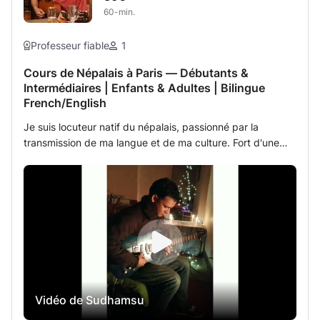
60-min.
Professeur fiable
1
Cours de Népalais à Paris — Débutants &
Intermédiaires | Enfants & Adultes | Bilingue
French/English
Je suis locuteur natif du népalais, passionné par la
transmission de ma langue et de ma culture. Fort d'une
expérience préalable dans l'enseignement du népalais, je
propose des cours individuels adaptés à votre niveau et à
vos objectifs. Que vous souhaitiez apprendre le népalais
pour voyager au Népal, communiquer avec votre famille
ou vos proches, approfondir votre connaissance de la
culture népalaise, ou simplement découvrir une nouvelle
langue, mes cours sont faits pour vous. Ce que je
propose: Des cours entièrement personnalisés, construits
autour de vos besoins et de votre rythme
Vidéo de Sudhamsu
d'apprentissage. 🗣️ Expression orale et conversation du
quotidien ✍️ Écriture et lecture de l'alphabet devanagari