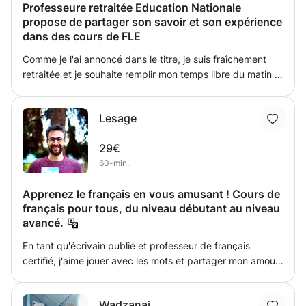
Professeure retraitée Education Nationale
propose de partager son savoir et son expérience
dans des cours de FLE
Comme je l'ai annoncé dans le titre, je suis fraîchement
retraitée et je souhaite remplir mon temps libre du matin et
de début de soirée, en transmettant toutes mes
connaissances et mes expériences à des voyageurs, des
Lesage
étudiants, de nouveaux salariés en poste à Nice. J'habite
le quartier du Port, donc en plein centre-ville, et la
29€
richesse culturelle de ce quartier ne pourra que vous
60-min.
séduire !
Apprenez le français en vous amusant ! Cours de
français pour tous, du niveau débutant au niveau
avancé.
En tant qu'écrivain publié et professeur de français
certifié, j'aime jouer avec les mots et partager mon amour
pour cette langue. Mes cours sont très ludiques. Je
considère l'apprentissage comme un jeu, une activité
Wadzanai
ludique, et je m'engage à trouver les bons outils et