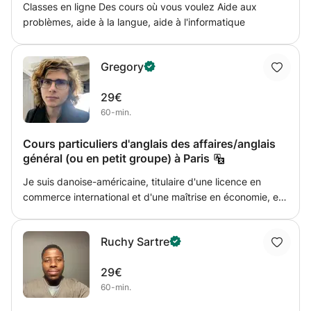
Classes en ligne Des cours où vous voulez Aide aux
problèmes, aide à la langue, aide à l'informatique
Gregory
29€
60-min.
Cours particuliers d'anglais des affaires/anglais
général (ou en petit groupe) à Paris
Je suis danoise-américaine, titulaire d'une licence en
commerce international et d'une maîtrise en économie, et
je propose des cours particuliers d'anglais à Paris. Mon
temps est limité et je ne peux prendre en charge qu'un
Ruchy Sartre
petit nombre d'étudiants. Je suis né aux États-Unis et je
parle l'anglais comme langue maternelle, aussi bien au
29€
quotidien que dans le cadre professionnel. Je propose
60-min.
des cours personnalisés en fonction de vos objectifs de
vie et de carrière, allant de la formation à l'accent à